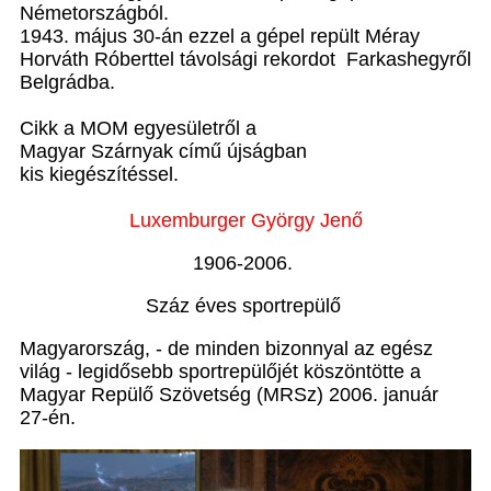
Németországból.
1943. május 30-án ezzel a gépel repült Méray
Horváth Róberttel távolsági rekordot Farkashegyről
Belgrádba.
Cikk a MOM egyesületről a
Magyar Szárnyak című újságban
kis kiegészítéssel.
Luxemburger György Jenő
1906-2006.
Száz éves sportrepülő
Magyarország, - de minden bizonnyal az egész
világ - legidősebb sportrepülőjét köszöntötte a
Magyar Repülő Szövetség (MRSz) 2006. január
27-én.