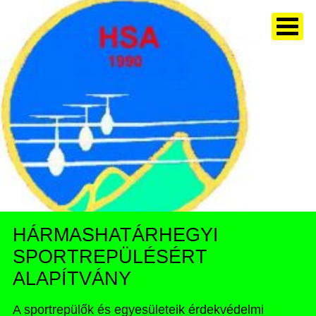
HÁRMASHATÁRHEGYI
SPORTREPÜLÉSÉRT
ALAPÍTVÁNY
A sportrepülők és egyesületeik érdekvédelmi