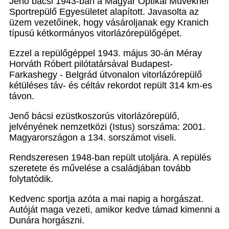
Jenő bácsi 1943-ban a Magyar Optikai Műveknél
Sportrepülő Egyesületet alapított. Javasolta az
üzem vezetőinek, hogy vásároljanak egy Kranich
típusú kétkormányos vitorlázórepülőgépet.
Ezzel a repülőgéppel 1943. május 30-án Méray
Horváth Róbert pilótatársával Budapest-
Farkashegy - Belgrád útvonalon vitorlázórepülő
kétüléses táv- és céltáv rekordot repült 314 km-es
távon.
Jenő bácsi ezüstkoszorús vitorlázórepülő,
jelvényének nemzetközi (Istus) sorszáma: 2001.
Magyarországon a 134. sorszámot viseli.
Rendszeresen 1948-ban repült utoljára. A repülés
szeretete és művelése a családjában tovább
folytatódik.
Kedvenc sportja azóta a mai napig a horgászat.
Autóját maga vezeti, amikor kedve támad kimenni a
Dunára horgászni.