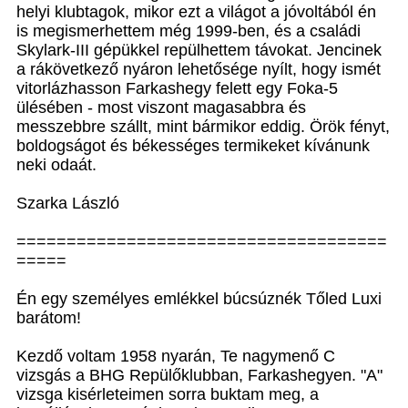
helyi klubtagok, mikor ezt a világot a jóvoltából én
is megismerhettem még 1999-ben, és a családi
Skylark-III gépükkel repülhettem távokat. Jencinek
a rákövetkező nyáron lehetősége nyílt, hogy ismét
vitorlázhasson Farkashegy felett egy Foka-5
ülésében - most viszont magasabbra és
messzebbre szállt, mint bármikor eddig. Örök fényt,
boldogságot és békességes termikeket kívánunk
neki odaát.
Szarka László
=====================================
=====
Én egy személyes emlékkel búcsúznék Tőled Luxi
barátom!
Kezdő voltam 1958 nyarán, Te nagymenő C
vizsgás a BHG Repülőklubban, Farkashegyen. "A"
vizsga kisérleteimen sorra buktam meg, a