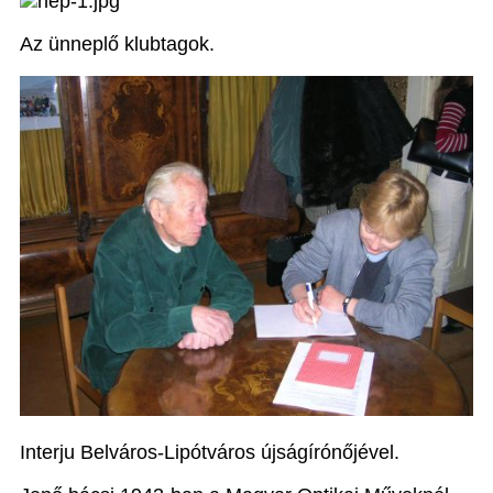
Az ünneplő klubtagok.
Interju Belváros-Lipótváros újságírónőjével.