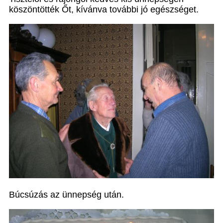
köszöntötték Őt, kívánva további jó egészséget.
Búcsúzás az ünnepség után.