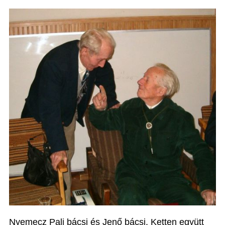
Nyemecz Pali bácsi és Jenő bácsi. Ketten együtt