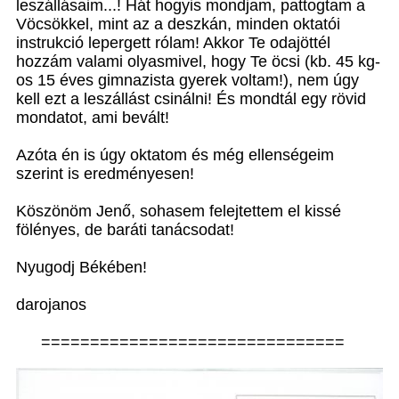
leszállásaim...! Hát hogyis mondjam, pattogtam a
Vöcsökkel, mint az a deszkán, minden oktatói
instrukció lepergett rólam! Akkor Te odajöttél
hozzám valami olyasmivel, hogy Te öcsi (kb. 45 kg-
os 15 éves gimnazista gyerek voltam!), nem úgy
kell ezt a leszállást csinálni! És mondtál egy rövid
mondatot, ami bevált!
Azóta én is úgy oktatom és még ellenségeim
szerint is eredményesen!
Köszönöm Jenő, sohasem felejtettem el kissé
fölényes, de baráti tanácsodat!
Nyugodj Békében!
darojanos
===============================