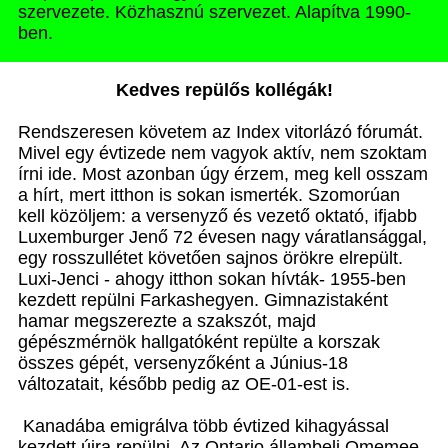
szervezete. Közhasznú szervezet. Alapítva 1990-
ben.
Kedves repülős kollégák!
Rendszeresen követem az Index vitorlázó fórumát.
Mivel egy évtizede nem vagyok aktív, nem szoktam
írni ide. Most azonban úgy érzem, meg kell osszam
a hírt, mert itthon is sokan ismerték. Szomorúan
kell közöljem: a versenyző és vezető oktató, ifjabb
Luxemburger Jenő 72 évesen nagy váratlansággal,
egy rosszullétet követően sajnos örökre elrepült.
Luxi-Jenci - ahogy itthon sokan hívták- 1955-ben
kezdett repülni Farkashegyen. Gimnazistaként
hamar megszerezte a szakszót, majd
gépészmérnök hallgatóként repülte a korszak
összes gépét, versenyzőként a Június-18
változatait, később pedig az OE-01-est is.
Kanadába emigrálva több évtized kihagyással
kezdett újra repülni. Az Ontario állambeli Omemee-