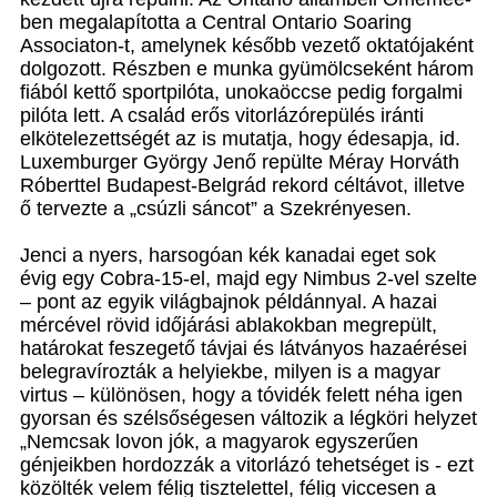
ben megalapította a Central Ontario Soaring
Associaton-t, amelynek később vezető oktatójaként
dolgozott. Részben e munka gyümölcseként három
fiából kettő sportpilóta, unokaöccse pedig forgalmi
pilóta lett. A család erős vitorlázórepülés iránti
elkötelezettségét az is mutatja, hogy édesapja, id.
Luxemburger György Jenő repülte Méray Horváth
Róberttel Budapest-Belgrád rekord céltávot, illetve
ő tervezte a „csúzli sáncot” a Szekrényesen.
Jenci a nyers, harsogóan kék kanadai eget sok
évig egy Cobra-15-el, majd egy Nimbus 2-vel szelte
– pont az egyik világbajnok példánnyal. A hazai
mércével rövid időjárási ablakokban megrepült,
határokat feszegető távjai és látványos hazaérései
belegravírozták a helyiekbe, milyen is a magyar
virtus – különösen, hogy a tóvidék felett néha igen
gyorsan és szélsőségesen változik a légköri helyzet
„Nemcsak lovon jók, a magyarok egyszerűen
génjeikben hordozzák a vitorlázó tehetséget is - ezt
közölték velem félig tisztelettel, félig viccesen a