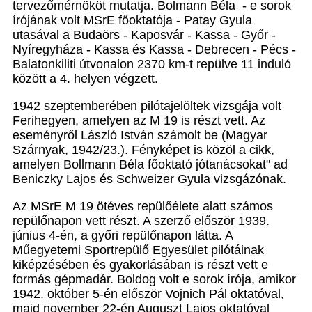
tervezőmérnököt mutatja. Bolmann Béla - e sorok
írójának volt MSrE főoktatója - Patay Gyula
utasával a Budaörs - Kaposvár - Kassa - Győr -
Nyír­egyháza - Kassa és Kassa - Debrecen - Pécs -
Balaton­kiliti útvonalon 2370 km-t repülve 11 induló
között a 4. helyen végzett.
1942 szeptemberében pilótajelöltek vizsgája volt
Fe­rihegyen, amelyen az M 19 is részt vett. Az
eseményről László István számolt be (Magyar
Szárnyak, 1942/23.). Fényképet is közöl a cikk,
amelyen Bollmann Béla fő­oktató jótanácsokat" ad
Beniczky Lajos és Schweizer Gyula vizsgázónak.
Az MSrE M 19 ötéves repülőélete alatt számos
repü­lőnapon vett részt. A szerző először 1939.
június 4-én, a győri repülőnapon látta. A
Műegyetemi Sportrepülő Egyesület pilótáinak
kiképzésében és gyakorlásában is részt vett e
formás gépmadár. Boldog volt e sorok író­ja, amikor
1942. október 5-én először Vojnich Pál ok­tatóval,
majd november 22-én Auguszt Lajos oktató­val