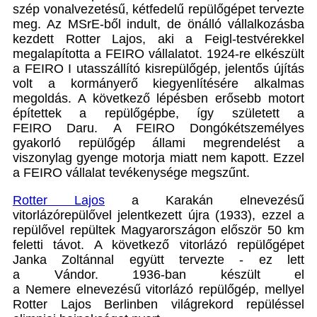
szép vonalvezetésű, kétfedelű repülőgépet tervezte
meg. Az MSrE-ből indult, de önálló vállalkozásba
kezdett Rotter Lajos, aki a Feigl-testvérekkel
megalapította a FEIRO vállalatot. 1924-re elkészült
a FEIRO I utasszállító kisrepülőgép, jelentős újítás
volt a kormányerő kiegyenlítésére alkalmas
megoldás. A következő lépésben erősebb motort
építettek a repülőgépbe, így született a
FEIRO Daru. A FEIRO Dongókétszemélyes
gyakorló repülőgép állami megrendelést a
viszonylag gyenge motorja miatt nem kapott. Ezzel
a FEIRO vállalat tevékenysége megszűnt.
Rotter Lajos
a Karakán elnevezésű
vitorlázórepülővel jelentkezett újra (1933), ezzel a
repülővel repültek Magyarországon először 50 km
feletti távot. A következő vitorlázó repülőgépet
Janka Zoltánnal együtt tervezte - ez lett
a Vándor. 1936-ban készült el
a Nemere elnevezésű vitorlázó repülőgép, mellyel
Rotter Lajos Berlinben világrekord repüléssel