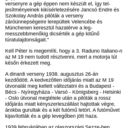
versenyre a gép éppen nem készült el, így tel­
jesítményeinek kikísérletezésére Jancsó Endre és
Szo­kolay András pilóták a verseny
záróünnepségeire lerepül­tek Velencébe és
Münchenen keresztül hazatérve a leg­
messzebbmenőkig dicsérték a gép kitűnő
túratulajdon­ságait."
Kell Péter is megemlíti, hogy a 3. Raduno Italiano-n
az M 19 nem tudott résztvenni, mert a motorja túl
ké­sőn érkezett meg.
A dinardi verseny 1938. augusztus 26-án
kezdődött. A kedvezőtlen időjárás miatt az M 19
útvonalát meg kellett változtatni és a Budapest -
Bécs - Nyíregy­háza - Varsó - Königsberg - Helsinki
- Oslo útvonal megtétele után a pilóták a rossz
időjárás miatt kényszer­leszállást hajtottak végre,
árokba gurultak és a két futó­mű letört. A futóművet
kijavították és a gép levegőben jött haza.
1939 februárjában az olaszországi Sezze-ben