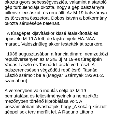
okozta gyors sebességvesztés, vala­mint a startoló
gép turbulenciája okozta, hogy a gép balszárnyra
billenve lecsúszott és orra állt. Az M 19 balszárnya
és törzsorra összetört. Dobos István a botkor­mány
okozta sérülésébe belehalt.
A túragépet kijavításkor kissé átalakították és
típus­jele M 19 A lett, de lajstromjele HA-NAA
maradt. Valószínűleg akkor festették át szürkére.
1938 augusztusában a francia dinardi nemzetközi
repülőversenyen az MSrE új M 19-es túragépén
Vadas László és Tasnádi László vett részt. A
balszerencsésen végződött repülésről Tasnádi
László számolt be a (Ma­gyar Szárnyak 1939/1-2.
számában).
A versenyben való indulás célja az M 19
bemutatása és teljesítményeinek a nemzetközi
mezőnyben történő kipróbálása volt. A
beszámolóban olvashatjuk, hogy „A sokáig készült
géppel sok terv merült fel. A Raduno Littorio