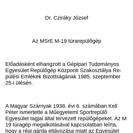
Dr. Cziráky József
Az MSrE M-19 túrarepülőgép
Előadásként elhangzott a Gépipari Tudományos
Egyesület Repülőgép Központi Szakosztálya Re­
pülési Emlékek Bizottságának 1985. szeptember
25-i ülésén.
A Magyar Szárnyak 1938. évi 6. számában Kell
Péter ismertette a Műegyetemi Sportrepülő
Egyesület tagjai által tervezett repülőgépeket. Az M
19 túragép megal­kotásával kapcsolatban leírta,
hogy a régi gárda eltávo­zása miatt az Egyesület