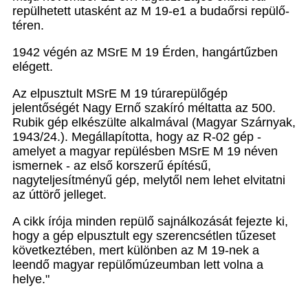
repülhetett utasként az M 19-e1 a budaőrsi repülő­
téren.
1942 végén az MSrE M 19 Érden, hangártűzben
elégett.
Az elpusztult MSrE M 19 túrarepülőgép
jelentőségét Nagy Ernő szakíró méltatta az 500.
Rubik gép elkészül­te alkalmával (Magyar Szárnyak,
1943/24.). Megállapí­totta, hogy az R-02 gép -
amelyet a magyar repülés­ben MSrE M 19 néven
ismernek - az első korszerű épí­tésű,
nagyteljesítményű gép, melytől nem lehet elvitat­ni
az úttörő jelleget.
A cikk írója minden repülő sajnálkozását fejezte ki,
hogy a gép elpusztult egy szerencsétlen tűzeset
követ­keztében, mert különben az M 19-nek a
leendő ma­gyar repülőmúzeumban lett volna a
helye."