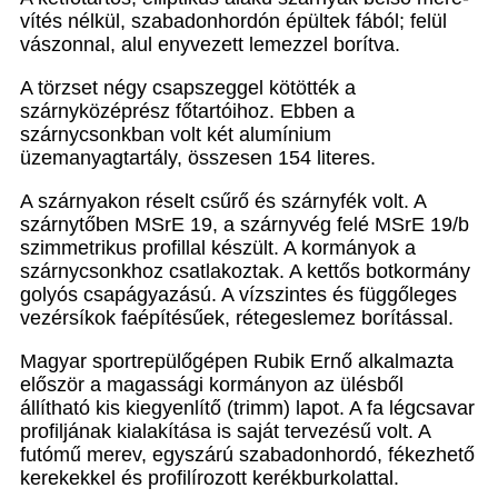
vítés nélkül, szabadonhordón épültek fából; felül
vá­szonnal, alul enyvezett lemezzel borítva.
A törzset négy csapszeggel kötötték a
szárnyközép­rész főtartóihoz. Ebben a
szárnycsonkban volt két alumínium
üzemanyagtartály, összesen 154 literes.
A szárnyakon réselt csűrő és szárnyfék volt. A
szárny­tőben MSrE 19, a szárnyvég felé MSrE 19/b
szimmetri­kus profillal készült. A kormányok a
szárnycsonkhoz csatlakoztak. A kettős botkormány
golyós csapágya­zású. A vízszintes és függőleges
vezérsíkok faépítésűek, rétegeslemez borítással.
Magyar sportrepülőgépen Rubik Ernő alkalmazta
először a magassági kormányon az ülésből
állítható kis kiegyenlítő (trimm) lapot. A fa légcsavar
profiljának kialakítása is saját tervezésű volt. A
futómű merev, egyszárú szabadonhordó, fékezhető
kerekekkel és profilírozott kerékburkolattal.