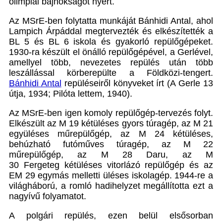
olimpiai bajnokságot nyert.
Az MSrE-ben folytatta munkáját Bánhidi Antal, ahol
Lampich Árpáddal megtervezték és elkészítették a
BL 5 és BL 6 iskola és gyakorló repülőgépeket.
1930-ra készült el önálló repülőgépével, a Gerlével,
amellyel több, nevezetes repülés után több
leszállással körberepülte a Földközi-tengert.
Bánhidi Antal
repüléseiről könyveket írt (A Gerle 13
útja, 1934; Pilóta lettem, 1940).
Az MSrE-ben igen komoly repülőgép-tervezés folyt.
Elkészült az M 19 kétüléses gyors túragép, az M 21
együléses műrepülőgép, az M 24 kétüléses,
behúzható futóműves túragép, az M 22
műrepülőgép, az M 28 Daru, az M
30 Fergeteg kétüléses vitorlázó repülőgép és az
EM 29 egymás melletti üléses iskolagép. 1944-re a
világháború, a romló hadihelyzet megállította ezt a
nagyívű folyamatot.
A polgári repülés, ezen belül elsősorban