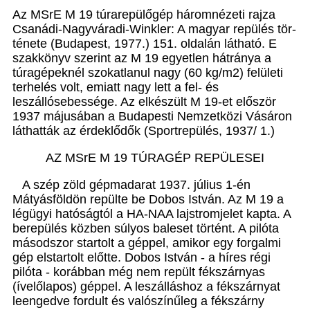
Az MSrE M 19 túrarepülőgép háromnézeti rajza
Csanádi-Nagyváradi-Winkler: A magyar repülés tör­
ténete (Budapest, 1977.) 151. oldalán látható. E
szak­könyv szerint az M 19 egyetlen hátránya a
túragépek­nél szokatlanul nagy (60 kg/m2) felületi
terhelés volt, emiatt nagy lett a fel- és
leszállósebessége. Az elkészült M 19-et először
1937 májusában a Budapesti Nemzet­közi Vásáron
láthatták az érdeklődők (Sportrepülés, 1937/ 1.)
AZ MSrE M 19 TÚRAGÉP REPÜLESEI
A szép zöld gépmadarat 1937. július 1-én
Mátyás­földön repülte be Dobos István. Az M 19 a
légügyi hatóságtól a HA-NAA lajstromjelet kapta. A
berepü­lés közben súlyos baleset történt. A pilóta
másodszor startolt a géppel, amikor egy forgalmi
gép elstartolt előtte. Dobos István - a híres régi
pilóta - korábban még nem repült fékszárnyas
(ívelőlapos) géppel. A le­szálláshoz a fékszárnyat
leengedve fordult és valószí­nűleg a fékszárny