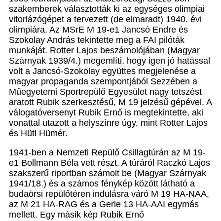
szak­emberek választották ki az egységes olimpiai
vitorlázó­gépet a tervezett (de elmaradt) 1940. évi
olimpiára. Az MSrE M 19-e1 Jancsó Endre és
Szokolay András tekintet­te meg a FAI pilóták
munkáját. Rotter Lajos beszámoló­jában (Magyar
Szárnyak 1939/4.) megemlíti, hogy igen jó hatással
volt a Jancsó-Szokolay együttes megjelenése a
magyar propaganda szempontjából Sezzében a
Műegye­temi Sportrepülő Egyesület nagy tetszést
aratott Rubik szerkesztésű, M 19 jelzésű gépével. A
válogatóversenyt Rubik Ernő is megtekintette, aki
vonattal utazott a helyszínre úgy, mint Rotter Lajos
és Hütl Hümér.
1941-ben a Nemzeti Repülő Csillagtúrán az M 19-
e1 Bollmann Béla vett részt. A túráról Raczkó Lajos
szak­szerű riportban számolt be (Magyar Szárnyak
1941/18.) és a számos fénykép között látható a
budaörsi repülő­téren indulásra váró M 19 HA-NAA,
az M 21 HA-RAG és a Gerle 13 HA-AAI egymás
mellett. Egy másik kép Rubik Ernő