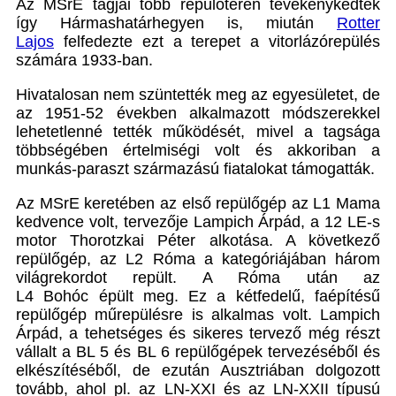
Az MSrE tagjai több repülőtéren tevékenykedtek
így Hármashatárhegyen is, miután
Rotter
Lajos
felfedezte ezt a terepet a vitorlázórepülés
számára 1933-ban.
Hivatalosan nem szüntették meg az egyesületet, de
az 1951-52 években alkalmazott módszerekkel
lehetetlenné tették működését, mivel a tagsága
többségében értelmiségi volt és akkoriban a
munkás-paraszt származású fiatalokat támogatták.
Az MSrE keretében az első repülőgép az L1 Mama
kedvence volt, tervezője Lampich Árpád, a 12 LE-s
motor Thorotzkai Péter alkotása. A következő
repülőgép, az L2 Róma a kategóriájában három
világrekordot repült. A Róma után az
L4 Bohóc épült meg. Ez a kétfedelű, faépítésű
repülőgép műrepülésre is alkalmas volt. Lampich
Árpád, a tehetséges és sikeres tervező még részt
vállalt a BL 5 és BL 6 repülőgépek tervezéséből és
elkészítéséből, de ezután Ausztriában dolgozott
tovább, ahol pl. az LN-XXI és az LN-XXII típusú