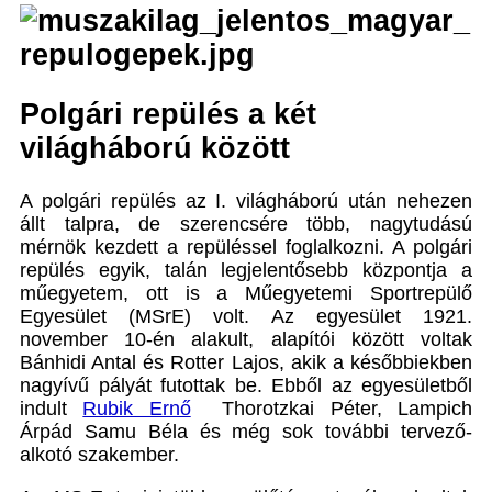
Polgári repülés a két
világháború között
A polgári repülés az I. világháború után nehezen
állt talpra, de szerencsére több, nagytudású
mérnök kezdett a repüléssel foglalkozni. A polgári
repülés egyik, talán legjelentősebb központja a
műegyetem, ott is a Műegyetemi Sportrepülő
Egyesület (MSrE) volt. Az egyesület 1921.
november 10-én alakult, alapítói között voltak
Bánhidi Antal és Rotter Lajos, akik a későbbiekben
nagyívű pályát futottak be. Ebből az egyesületből
indult
Rubik Ernő
Thorotzkai Péter,
Lampich
Árpád
Samu Béla és még sok további tervező-
alkotó szakember.