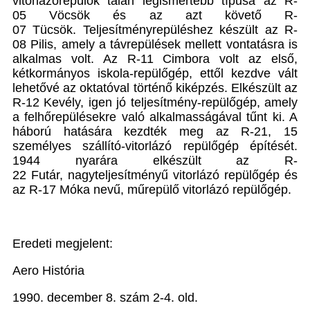
vitorlázórepülők talán legismertebb típusa az R-
05 Vöcsök és az azt követő R-
07 Tücsök. Teljesítményrepüléshez készült az R-
08 Pilis, amely a távrepülések mellett vontatásra is
alkalmas volt. Az R-11 Cimbora volt az első,
kétkormányos iskola-repülőgép, ettől kezdve vált
lehetővé az oktatóval történő kiképzés. Elkészült az
R-12 Kevély, igen jó teljesítmény-repülőgép, amely
a felhőrepülésekre való alkalmasságával tűnt ki. A
háború hatására kezdték meg az R-21, 15
személyes szállító-vitorlázó repülőgép építését.
1944 nyarára elkészült az R-
22 Futár, nagyteljesítményű vitorlázó repülőgép és
az R-17 Móka nevű, műrepülő vitorlázó repülőgép.
Eredeti megjelent:
Aero História
1990. december 8. szám 2-4. old.