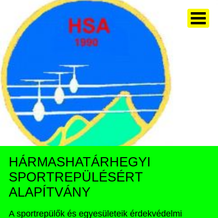
HÁRMASHATÁRHEGYI
SPORTREPÜLÉSÉRT
ALAPÍTVÁNY
A sportrepülők és egyesületeik érdekvédelmi