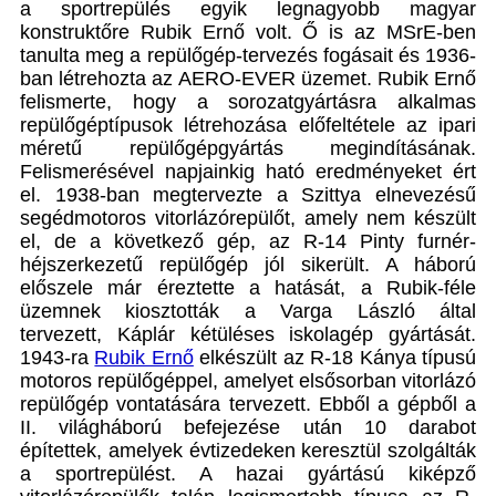
a sportrepülés egyik legnagyobb magyar
konstruktőre Rubik Ernő volt. Ő is az MSrE-ben
tanulta meg a repülőgép-tervezés fogásait és 1936-
ban létrehozta az AERO-EVER üzemet. Rubik Ernő
felismerte, hogy a sorozatgyártásra alkalmas
repülőgéptípusok létrehozása előfeltétele az ipari
méretű repülőgépgyártás megindításának.
Felismerésével napjainkig ható eredményeket ért
el. 1938-ban megtervezte a Szittya elnevezésű
segédmotoros vitorlázórepülőt, amely nem készült
el, de a következő gép, az R-14 Pinty furnér-
héjszerkezetű repülőgép jól sikerült. A háború
előszele már éreztette a hatását, a Rubik-féle
üzemnek kiosztották a Varga László által
tervezett, Káplár kétüléses iskolagép gyártását.
1943-ra
Rubik Ernő
elkészült az R-18 Kánya típusú
motoros repülőgéppel, amelyet elsősorban vitorlázó
repülőgép vontatására tervezett. Ebből a gépből a
II. világháború befejezése után 10 darabot
építettek, amelyek évtizedeken keresztül szolgálták
a sportrepülést. A hazai gyártású kiképző