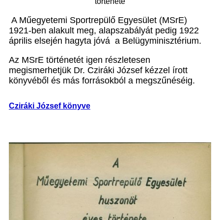
története
A Műegyetemi Sportrepülő Egyesület (MSrE)
1921-ben alakult meg, alapszabályát pedig 1922
április elsején hagyta jóvá a Belügyminisztérium.
Az MSrE történetét igen részletesen
megismerhetjük Dr. Cziráki József kézzel írott
könyvéből és más forrásokból a megszűnéséig.
Cziráki József könyve