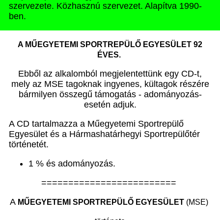
szervezete. Közhasznú szervezet. Alapítva 1990-
ben.
A MŰEGYETEMI SPORTREPÜLŐ EGYESÜLET 92
ÉVES.
Ebből az alkalomból megjelentettünk egy CD-t,
mely az MSE tagoknak ingyenes, kültagok részére
bármilyen összegű támogatás - adományozás-
esetén adjuk.
A CD tartalmazza a Műegyetemi Sportrepülő
Egyesület és a Hármashatárhegyi Sportrepülőtér
történetét.
1 % és adományozás.
=========================
A
MŰEGYETEMI SPORTREPÜLŐ EGYESÜLET
(MSE)