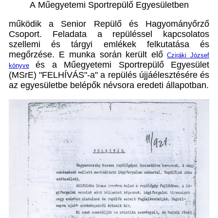
A
Műegyetemi Sportrepülő Egyesületben
működik a Senior Repülő és Hagyományőrző
Csoport. Feladata a repüléssel kapcsolatos
szellemi és tárgyi emlékek felkutatása és
megőrzése. E munka során került elő
Cziráki József
és a Műegyetemi Sportrepülő Egyesület
könyve
(MSrE) "FELHÍVÁS"-a" a repülés újjáélesztésére és
az egyesületbe belépők névsora eredeti állapotban.