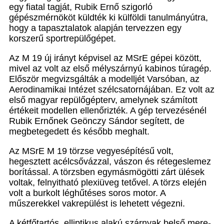
egy fiatal tagját, Rubik Ernő szigorló
gépészmérnököt küldték ki külföldi tanul­mányútra,
hogy a tapasztalatok alapján tervezzen egy
korszerű sportrepülőgépet.
Az M 19 új irányt képvisel az MSrE gépei között,
mivel az volt az első mélyszárnyú kabinos túragép.
Először megvizsgálták a modelljét Varsóban, az
Aero­dinamikai Intézet szélcsatornájában. Ez volt az
első magyar repülőgépterv, amelynek számított
értékeit modellen ellenőrizték. A gép tervezésénél
Rubik Ernő­nek Geönczy Sándor segített, de
megbetegedett és később meghalt.
Az MSrE M 19 törzse vegyesépítésű volt,
hegesztett acélcsővázzal, vászon és rétegeslemez
borítással. A törzs­ben egymásmögötti zárt ülések
voltak, felnyitható plexi­üveg tetővel. A törzs elején
volt a burkolt léghűtéses so­ros motor. A
műszerekkel vakrepülést is lehetett vé­gezni.
A kétfőtartós, elliptikus alakú szárnyak belső mere­