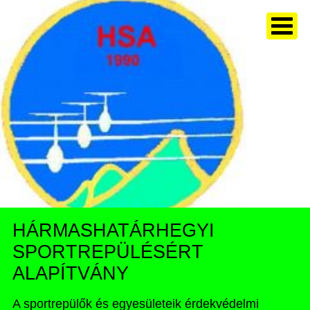
HÁRMASHATÁRHEGYI
SPORTREPÜLÉSÉRT
ALAPÍTVÁNY
A sportrepülők és egyesületeik érdekvédelmi