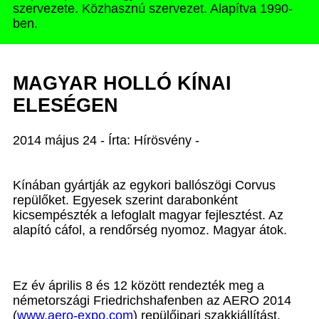
szervezete. Közhasznú szervezet. Alapítva 1990-
ben.
MAGYAR HOLLÓ KÍNAI
ELESÉGEN
2014 május 24 - Írta: Hírösvény -
Kínában gyártják az egykori ballószögi Corvus
repülőket. Egyesek szerint darabonként
kicsempészték a lefoglalt magyar fejlesztést. Az
alapító cáfol, a rendőrség nyomoz. Magyar átok.
Ez év április 8 és 12 között rendezték meg a
németországi Friedrichshafenben az AERO 2014
(
www.aero-expo.com
) repülőipari szakkiállítást,