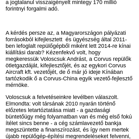
a jogtalanul visszaigényelt mintegy 170 millió
forintnyi forgalmi adó.
A kérdés persze az, a Magyarországon pályázati
forrásokból kifejlesztett és ügyészség által 2011-
ben lefoglalt repülőgépből miként lett 2014-re kínai
kiállítási darab? Kézenfekvő volt, hogy
megkeressük Voloscsuk Andrást, a Corvus repülők
ötletgazdáját, kifejlesztőjét, és az egykori Corvus
Aircraft kft. vezetőjét, de ő már jó ideje Kínában
tartózkodik ő a Corvus-China egyik vezető-fejlesztő
mérnöke.
Voloscsuk a felvetéseinkre levélben válaszolt.
Elmondta: volt társának 2010 nyarán történő
előzetes letartóztatása miatt - a gazdasági
büntetőügy még folyamatban van és még első fokú
ítélet sincs benne - a cég számlavezető bankja
megszüntette a finanszírozást, és így nem mertek
újabb repülőgép-építési megrendeléseket felvenni,