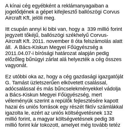
A kínai cég egyébként a reklámanyagaiban a
jogelődjének a gépet kifejlesztő ballószögi Corvus
Aircraft Kft, jelöli meg.
Itt csupán annyi ki bibi van, hogy a 339 millió forint
jegyzett tőkéjű, ballószögi székhelyű Corvus-
Aircraft Kft. 2011. november 8 óta felszámolás alatt
áll. A Bács-Kiskun Megyei Főügyészség a
2011.04.07-i bírósági határozat alapján pedig
előzőleg bűnügyi zárlat alá helyezték a cég összes
vagyonát.
Ez utóbbi oka az, hogy a cég gazdasági igazgatóját
G. Tamást üzletszerűen elkövetett csalással,
adócsalással és más bűncselekményekkel vádolja
a Bács-Kiskun Megyei Főügyészség, mert
véleményük szerint a repülők fejlesztésére kapott
hazai és uniós források egy részét fiktív számlákkal
igazolta le, ezért az uniós költségvetésnek 132
millió forint, a magyar költségvetésnek pedig 38
millió forint kár tokozott, amelyet még tovább tetéz