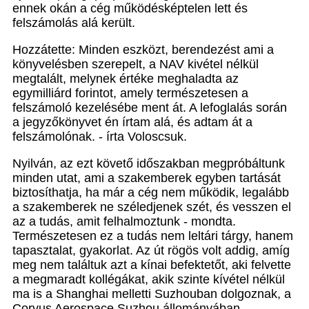
ennek okán a cég működésképtelen lett és
felszámolás alá került.
Hozzátette: Minden eszközt, berendezést ami a
könyvelésben szerepelt, a NAV kivétel nélkül
megtalált, melynek értéke meghaladta az
egymilliárd forintot, amely természetesen a
felszámoló kezelésébe ment át. A lefoglalás során
a jegyzőkönyvet én írtam alá, és adtam át a
felszámolónak. - írta Voloscsuk.
Nyilván, az ezt követő időszakban megpróbáltunk
minden utat, ami a szakemberek egyben tartását
biztosíthatja, ha már a cég nem működik, legalább
a szakemberek ne széledjenek szét, és vesszen el
az a tudás, amit felhalmoztunk - mondta.
Természetesen ez a tudás nem leltári tárgy, hanem
tapasztalat, gyakorlat. Az út rögös volt addig, amíg
meg nem találtuk azt a kínai befektetőt, aki felvette
a megmaradt kollégákat, akik szinte kívétel nélkül
ma is a Shanghai melletti Suzhouban dolgoznak, a
Corvus Aerospace Suzhou állományában.