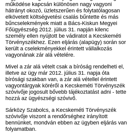
működése kapcsán különösen nagy vagyoni
hátrányt okozó, üzletszerűen és folytatólagosan
elkövetett költségvetési csalás bűntette és más
bűncselekmények miatt a Bács-Kiskun Megyei
Főügyészség 2012. július 31. napján kilenc
személy ellen nyújtott be vádiratot a Kecskeméti
Törvényszékhez. Ezen eljárás (alapügy) során sor
került a cselekményekkel érintett vállalkozás
vagyonának zár alá vételére.
Mivel a zár alá vételt csak a bíróság rendelheti el,
illetve az ügy már 2012. július 31. napja óta
bírósági szakban van, a zár alá vétellel érintett
vagyontárgyak köréről a Kecskeméti Törvényszék
szóvivője jogosult bővebb tájékoztatást adni - tette
hozzá az ügyészségi szóvivő.
Sárközy Szabolcs, a Kecskeméti Törvényszék
szóvivője viszont a rendőrséghez irányított
bennünket, mondván ebben az ügyben eljárás van
folyamatban.