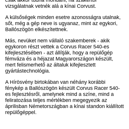
vizsgálatnak vetnék alá a kínai Corvust.
A külsőségek minden esetre azonosságra utalnak,
sőt, még a gép neve is ugyanaz, mint az egykori,
Ballószögön elkészítettnek.
Más, nevüket nem vállaló szakemberek - akik
egykoron részt vettek a Corvus Racer 540-es
kifejlesztésében - azt állítják, hogy a repülőgép
fémváza és a héjazat Magyarországon készült,
mert felismerhető az általuk kifejlesztett
gyártástechnológia.
A Hírösvény birtokában van néhány korábbi
fénykép a Ballószögön készült Corvus Racer 540-
es fejlesztésről, amelynek mind a színe, mind a
feliratozása teljes mértékben megegyezik az
áprilisban Németországban a kínai standon kiállított
repülőgéppel.