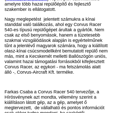
amelyre több hazai repülőépítő és fejlesztő
szakember is ellátogatott.
Nagy meglepetést jelentett számukra a kínai
standdal való találkozás, ahol egy Corvus Racer
540-es típusú repülőgépet árultak a gyártók. Nem
csak az első benyomások, hanem a tüzetesebb
szakmai vizsgálódások alapján is egyértelműnek
tűnt a jelenlévő magyarok számára, hogy a kiállított
olasz-kínai csúcsmodellként bemutatott repülő nem
más, mint a Kecskemét melletti Ballószögön uniós,
valamint hazai támogatási forrásokból kifejlesztett
Corvus Racer, az egykori - ma felszámolás alatt
álló -, Corvus-Aircraft Kft. terméke.
Farkas Csaba a Corvus Racer 540 tervezője, a
Hírösvénynek azt mondta, vélemény szerint a
kiállításon látott gép, az a gép, amelyet ő
megtervezett, de vállalható és pontos információt
csak akkor tudna mondani, ha szakértői