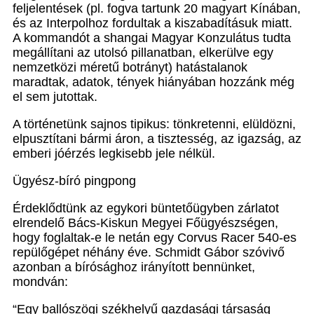
feljelentések (pl. fogva tartunk 20 magyart Kínában,
és az Interpolhoz fordultak a kiszabadításuk miatt.
A kommandót a shangai Magyar Konzulátus tudta
megállítani az utolsó pillanatban, elkerülve egy
nemzetközi méretű botrányt) hatástalanok
maradtak, adatok, tények hiányában hozzánk még
el sem jutottak.
A történetünk sajnos tipikus: tönkretenni, elüldözni,
elpusztítani bármi áron, a tisztesség, az igazság, az
emberi jóérzés legkisebb jele nélkül.
Ügyész-bíró pingpong
Érdeklődtünk az egykori büntetőügyben zárlatot
elrendelő Bács-Kiskun Megyei Főügyészségen,
hogy foglaltak-e le netán egy Corvus Racer 540-es
repülőgépet néhány éve. Schmidt Gábor szóvivő
azonban a bírósághoz irányított bennünket,
mondván:
“Egy ballószögi székhelyű gazdasági társaság