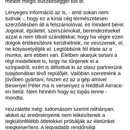
minket mégis büszkeséggel tölt el.
Lényeges információ az is, - amit sokan nem
tudnak -, hogy ez a kínai cég természetesen
szerződésben áll a felszámolóval, és mindent bérel.
Jogokat, épületet, szerszámokat, berendezéseket
azzal a nem titkolt szándékkal, hogy ha végre ezen
dolgok értékesítésre kerülhetnek, ne vesszenek, el,
ne kótyavetyéljék el. Legtöbbünk fél élete az a
munka, ami ebben van. Életben akarjuk tartani a
régi modelleket is, hogy ne tűnjenek el a
színpadról, ezért is állítottuk ki az olasz partnerünk
tulajdonában lévő repülőjét. Valóban szeretnénk a
jövőben gyártani, hiszen ez az a gép amivel
Besenyei Péter ma is versenyez a RedBull Airrace-
en belül. Nem hinném hogy ez lopás lenne -
mondta.
Hozzátette még: tudomásom szerint néhányan,
akiket az eredményeink nem lelkesítenek a
legkülönfélébb ötletekkel próbálják az életünket
megkeseríteni. A legvadabb rendőrségi