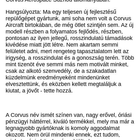
Hangsúlyozta: Ma egy teljesen új fejlesztésű
repülőgépet gyártunk, ami soha nem volt a Corvus
Aircraft birtokában, de még ötlet szintjén sem. Az új
modell részben a folyamatos fejlődés, részben,
pontosan az ilyen jellegű, rosszindulatú támadások
kivédése miatt jött létre. Nem akartam semmi
felületet adni, mert rengeteg tapasztalatom lett az
irigység, a rosszindulat és a gonoszság terén. Több
mint tizenöt éve semmi más nem motivált minket,
csak az alkotó szenvedély, de a szakadatlan
küzdelmünk eredményeként mindenünket
elvesztettünk, és eközben kellett megtaláljuk a
kiutat, a jövőt - tette hozzá.
A Corvus név ismét színen van, nagy erővel, óriási
pénzügyi háttérrel, kiváló termékkel, mely ma már a
legnagyobb gyártóknak is komoly aggodalmat
okozott. Nem örül mindenki ennek, ezt tudom,