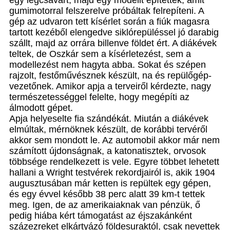
egy légcsavart, majd egy modellt építettek, amit
gumimotorral felszerelve próbáltak felrepíteni. A
gép az udvaron tett kísérlet során a fiúk magasra
tartott kezéből elengedve siklórepüléssel jó darabig
szállt, majd az orrára billenve földet ért. A diákévek
teltek, de Oszkár sem a kísérletezést, sem a
modellezést nem hagyta abba. Sokat és szépen
rajzolt, festőművésznek készült, na és repülőgép-
vezetőnek. Amikor apja a terveiről kérdezte, nagy
természetességgel felelte, hogy megépíti az
álmodott gépet.
Apja helyeselte fia szándékát. Miután a diákévek
elmúltak, mérnöknek készült, de korábbi tervéről
akkor sem mondott le. Az automobil akkor már nem
számított újdonságnak, a katonatisztek, orvosok
többsége rendelkezett is vele. Egyre többet lehetett
hallani a Wright testvérek rekordjairól is, akik 1904
augusztusában már ketten is repültek egy gépen,
és egy évvel később 38 perc alatt 39 km-t tettek
meg. Igen, de az amerikaiaknak van pénzük, ő
pedig hiába kért támogatást az éjszakánként
százezreket elkártyázó földesuraktól, csak nevettek