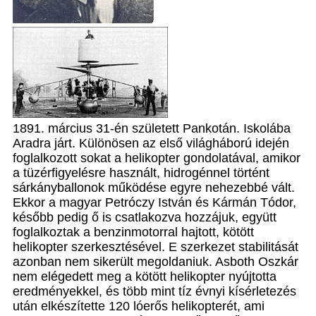
1891. március 31-én született Pankotán. Iskolába
Aradra járt. Különösen az első világháború idején
foglalkozott sokat a helikopter gondolatával, amikor
a tüzérfigyelésre használt, hidrogénnel történt
sárkányballonok működése egyre nehezebbé vált.
Ekkor a magyar Petróczy István és Kármán Tódor,
később pedig ő is csatlakozva hozzájuk, együtt
foglalkoztak a benzinmotorral hajtott, kötött
helikopter szerkesztésével. E szerkezet stabilitását
azonban nem sikerült megoldaniuk. Asboth Oszkár
nem elégedett meg a kötött helikopter nyújtotta
eredményekkel, és több mint tíz évnyi kísérletezés
után elkészítette 120 lóerős helikopterét, ami