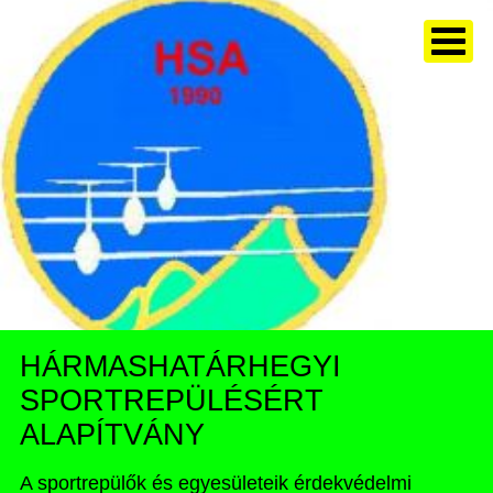
HÁRMASHATÁRHEGYI
SPORTREPÜLÉSÉRT
ALAPÍTVÁNY
A sportrepülők és egyesületeik érdekvédelmi