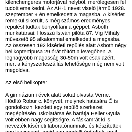
kilenchengeres motorjával helyből, merőlegesen fel
tudott emelkedni. Az AH-1 nevet viselő jármű 1928.
szeptember 9-én emelkedett a magasba. A kísérlet
remekül sikerült, s még számos eredményes
repülést tudtak bonyolítani a géppel. Asboth
munkatársai: Hosszú István pilóta 87, Víg Mihály
művezető 95 alkalommal emelkedett a magasba.
Az összesen 192 kísérleti repülés alatt Asboth négy
helikoptertípusa 29 órát töltött a levegőben. A
legnagyobb magasság 30-50m volt csak azért,
mert a kényszerleszállás lehetősége még nem volt
megoldva.
Az első helikopter
A gimnáziumi évek alatt sokat olvasta Verne:
Hódító Robur c. könyvét, melynek hatására Ő is
gondolkozni kezdett egy repülő szerkezet
megépítésén. Iskolatársa és barátja Heller Gyula
volt ebben nagy segítségre. A fáskamrát ki is
nevezték kísérleti laboratóriumnak, és készítettek