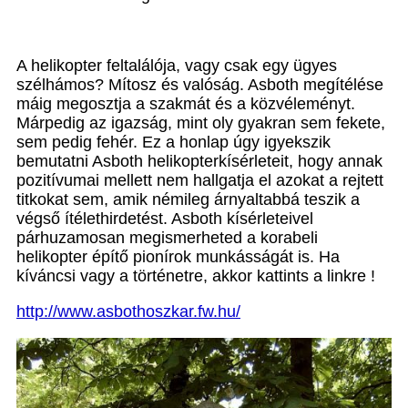
A helikopter feltalálója, vagy csak egy ügyes
szélhámos? Mítosz és valóság. Asboth megítélése
máig megosztja a szakmát és a közvéleményt.
Márpedig az igazság, mint oly gyakran sem fekete,
sem pedig fehér. Ez a honlap úgy igyekszik
bemutatni Asboth helikopterkísérleteit, hogy annak
pozitívumai mellett nem hallgatja el azokat a rejtett
titkokat sem, amik némileg árnyaltabbá teszik a
végső ítélethirdetést. Asboth kísérleteivel
párhuzamosan megismerheted a korabeli
helikopter építő pionírok munkásságát is. Ha
kíváncsi vagy a történetre, akkor kattints a linkre !
http://www.asbothoszkar.fw.hu/