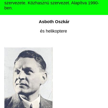
szervezete. Közhasznú szervezet. Alapítva 1990-
ben.
Asboth Oszkár
és helikoptere