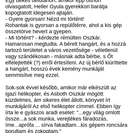
Egy békés délutánon, amikor épp otthon
olvasgatott, Heller Gyula gyerekkori barátja
kopogtatott idegesen ajtaján.
- Gyere gyorsan! Nézd mi történt!
Rohantak is gyorsan a repülőtérre, ahol a kis gép
összetörve hevert a gyepen.
- Mi történt? - kérdezte rémülten Oszkár.
Hamarosan megtudta. A bérelt hangárt, és a hozzá
tartozó területet a város vezetősége - véletlenül
vagy szándékosan - másnak adta bérbe, s Őt
elfelejtették (?) erről értesíteni. Az új bérlő kiüríttette
a hangárt, hosszú évek kemény munkáját
semmisítve meg ezzel.
Sok-sok évvel később, amikor már elkészült az
igazi helikopter, és Asboth Oszkár mögött
küzdelmes, ám sikeres élet állott, könyvet írt
munkájáról Az első helikopter címmel. Ebben így
írta le e gyászos aradi esetet: "...egy világ omlott
össze...a sok munka, verejtékes fáradozás,
íme...aprófa ... sírva fakadtam...kis gépem roncsára
borultam és zokogtam."