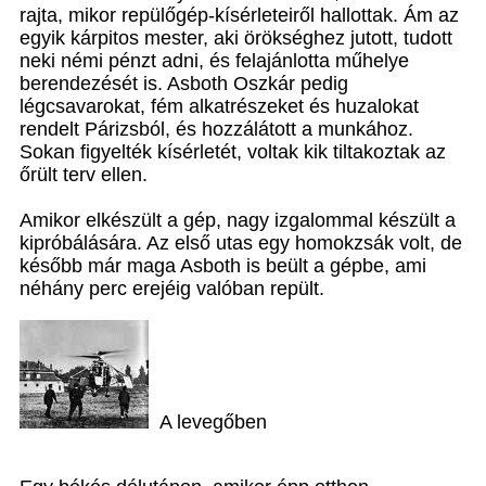
rajta, mikor repülőgép-kísérleteiről hallottak. Ám az
egyik kárpitos mester, aki örökséghez jutott, tudott
neki némi pénzt adni, és felajánlotta műhelye
berendezését is. Asboth Oszkár pedig
légcsavarokat, fém alkatrészeket és huzalokat
rendelt Párizsból, és hozzálátott a munkához.
Sokan figyelték kísérletét, voltak kik tiltakoztak az
őrült terv ellen.
Amikor elkészült a gép, nagy izgalommal készült a
kipróbálására. Az első utas egy homokzsák volt, de
később már maga Asboth is beült a gépbe, ami
néhány perc erejéig valóban repült.
A levegőben