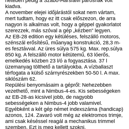
hetében pedig a Szabó-Hársfalvi párosnak volt
kiadva.
A november elejei időjárástól sokat nem vártam,
mert tudtam, hogy ez itt csak előszezon, de arra
nagyon is alkalmas volt, hogy a géppel gyakorlatot
szerezzek, más szóval a gép „kézben” legyen.
Az EB-28 edition egy kétüléses, felszálló motoros,
szénszál erősítésű, műanyag konstrukció, 28,3 m-
es fesztávval. Az üres súlya 575 kg. Max. rep.súlya
850 kg. A felszálló motor kétütemű, 63 lóerős,
emelkedés közben 23 l/ó a fogyasztása. 37 l
üzemanyag tölthető a tartályokba. A vízballaszt
térfogata a külső szárnyrészekben 50-50 l. A max.
siklószám 62.
Repülési benyomásaim a gépről: Nehezebben
vezethető, mint a Nimbus-4-es. Kis sebességeken
az EB-28-as kicsivel jobb, de nagyobb
sebességeken a Nimbus-4 jobb valamivel.
Egyébként a két gép német indexszáma (handicap)
azonos, 124. Zavaró volt még az elektromos trimje,
ami csak késéssel reagál a mechanikus trimmel
szemben. Ezt is meg kellett szokni.