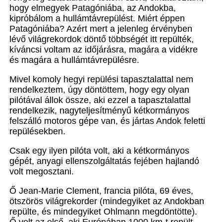
hogy elmegyek Patagóniába, az Andokba,
kipróbálom a hullámtávrepülést. Miért éppen
Patagóniába? Azért mert a jelenleg érvényben
lévő világrekordok döntő többségét itt repülték,
kíváncsi voltam az időjárásra, magára a vidékre
és magára a
hullámtávrepülésre.
Mivel komoly hegyi repülési tapasztalattal nem
rendelkeztem, úgy döntöttem, hogy egy olyan
pilótával állok össze, aki ezzel a tapasztalattal
rendelkezik, nagyteljesítményű kétkormányos
felszálló motoros gépe van, és jártas Andok feletti
repülésekben.
Csak egy ilyen pilóta volt, aki a kétkormányos
gépét, anyagi ellenszolgáltatás fejében hajlandó
volt megosztani.
Ő Jean-Marie Clement, francia pilóta, 69 éves,
ötszörös világrekorder (mindegyiket az Andokban
repülte, és mindegyiket Ohlmann megdöntötte).