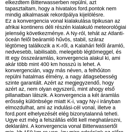
elkezdtem Bitterwasserben repülni, azt
tapasztaltam, hogy a hivatalos ford.pontok nem
mindig alkalmasak rekordpálya kijelölésre.
Ez a konvergencia vonal kialakulása tipikusan az
afrikai kontinens déli részén kialakuló meteorológiai
jelenség következménye. A Ny-ról, tehát az Atlanti-
óceán felől beáramló hűvös, stabil, száraz
légtömeg találkozik a K-ről, a Kalahári felől áramló,
nedvesebb, labilisabb, melegebb légtömeggel, és
itt egy összeáramlás, konvergencia alakul ki, ami
akár több mint 400 km hosszú is lehet. A
konvergencián, vagy más néven, a felhőúton
repülni hatalmas élmény, a nagy átlagsebesség
szinte garantált. Azért az megjegyzendő, hogy
azért az, nem olyan egyszerű, mint ahogy első
pillanatban látszik. A konvergencia a két áramlás
erősség különbsége miatt K-i, vagy Ny-i irányban
elmozdulhat, ami az indulási-cél vonal, illetve a
ford.pont elhelyezését elég bizonytalanná teheti.
Ugye ezt még a felszállás előtt kell meghatározni,
deklarálni. A konvergencia vonal Bitterwassertől