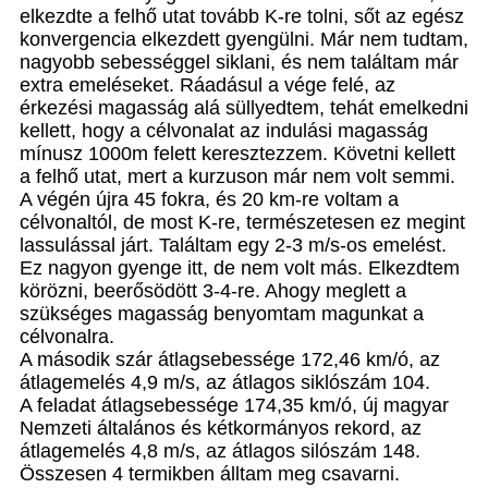
elkezdte a felhő utat tovább K-re tolni, sőt az egész
konvergencia elkezdett gyengülni. Már nem tudtam,
nagyobb sebességgel siklani, és nem találtam már
extra emeléseket. Ráadásul a vége felé, az
érkezési magasság alá süllyedtem, tehát emelkedni
kellett, hogy a célvonalat az indulási magasság
mínusz 1000m felett keresztezzem. Követni kellett
a felhő utat, mert a kurzuson már nem volt semmi.
A végén újra 45 fokra, és 20 km-re voltam a
célvonaltól, de most K-re, természetesen ez megint
lassulással járt. Találtam egy 2-3 m/s-os emelést.
Ez nagyon gyenge itt, de nem volt más. Elkezdtem
körözni, beerősödött 3-4-re. Ahogy meglett a
szükséges magasság benyomtam magunkat a
célvonalra.
A második szár átlagsebessége 172,46 km/ó, az
átlagemelés 4,9 m/s, az átlagos siklószám 104.
A feladat átlagsebessége 174,35 km/ó, új magyar
Nemzeti általános és kétkormányos rekord, az
átlagemelés 4,8 m/s, az átlagos silószám 148.
Összesen 4 termikben álltam meg csavarni.