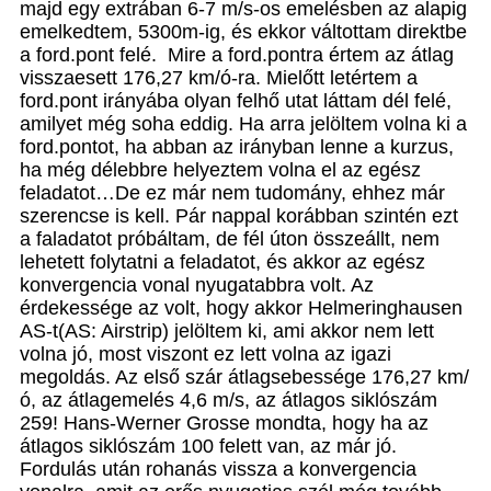
majd egy extrában 6-7 m/s-os emelésben az alapig
emelkedtem, 5300m-ig, és ekkor váltottam direktbe
a ford.pont felé. Mire a ford.pontra értem az átlag
visszaesett 176,27 km/ó-ra. Mielőtt letértem a
ford.pont irányába olyan felhő utat láttam dél felé,
amilyet még soha eddig. Ha arra jelöltem volna ki a
ford.pontot, ha abban az irányban lenne a kurzus,
ha még délebbre helyeztem volna el az egész
feladatot…De ez már nem tudomány, ehhez már
szerencse is kell. Pár nappal korábban szintén ezt
a faladatot próbáltam, de fél úton összeállt, nem
lehetett folytatni a feladatot, és akkor az egész
konvergencia vonal nyugatabbra volt. Az
érdekessége az volt, hogy akkor Helmeringhausen
AS-t(AS: Airstrip) jelöltem ki, ami akkor nem lett
volna jó, most viszont ez lett volna az igazi
megoldás. Az első szár átlagsebessége 176,27 km/
ó, az átlagemelés 4,6 m/s, az átlagos siklószám
259! Hans-Werner Grosse mondta, hogy ha az
átlagos siklószám 100 felett van, az már jó.
Fordulás után rohanás vissza a konvergencia