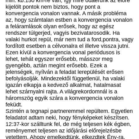
min. kb.150 km-re van, így mire odaérünk az előre
kijelölt pontok nem biztos, hogy pont a
konvergencia vonalon vannak. A másik probléma
az, hogy számtalan estben a konvergencia vonalon
a feláramlások olyan erősek, hogy az egész
rendszer túlgerjed, vagyis bezivatarosodik. Ha
valaki hurkot repül, már nem tud a ford,pontra, vagy
fordított esetben a célvonalra el illetve vissza jutni.
Ezen kívül a konvergencia vonal periódusos is
lehet, tehát egyszer erősebb, másszor meg
gyengébb, aztán megint erősebb. Ezek a
jelenségek, nyílván a feladat lerepülését erősen
befolyásolják. Mindezektől függetlenül, ha valaki
igazán elkapja a kedvező alkalmat, hatalmasat
lehet szárnyalni rajta. A világrekordomnál is a
háromszög egyik szára a konvergencia vonalon
feküdt.
Szintén a tegnapi partneremmel repültem. Egyetlen
feladatot adtam neki, hogy fényképeket készítsen.
12:37-kor szálltunk fel, de még teljesen kék égben,
reményemet teljesen az időjárási előrejelzésbe
vetettem. Ahogy emelkedtünk, elkezdtek Ény-ra,