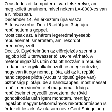
Zeus fedélzeti komputerrel van felszerelve, amit
meg kellett tanulnom, mivel nekem LX-8000-es van
a Nimbusban.
December 14.-én érkeztem újra vissza
Bitterwasserbe. Dec.15.-étől jan. 3.-ig újra
repülhettem a géppel.
Most csak azt, a három legeredményesebb
repülésemet ismertetem, ami rekordot
eredményezett.
Dec.19. Egyértelműen az előrejelzés szerint a
legjobb idő Biterrwasser től DK-re várható. A
meteor eligazítás után odajött hozzám a repülési
irodából az egyik alkalmazott, és megkérdezte,
hogy van itt egy német pilóta, aki az itt repülő
handicappes pilóta (Arcus M tipusú gépe van)
biztonsági pilótája, de a handicappes, most mással
repül, nem vinném e el magammal. Idáig a
repüléseimet egyedül terveztem, de rövid
gondolkodás után igent mondtam, mert így
legalább magyar kétkormányos rekorddöntésben is
érdekelt leszek. Az utasom neve Gerd Spiegelberg