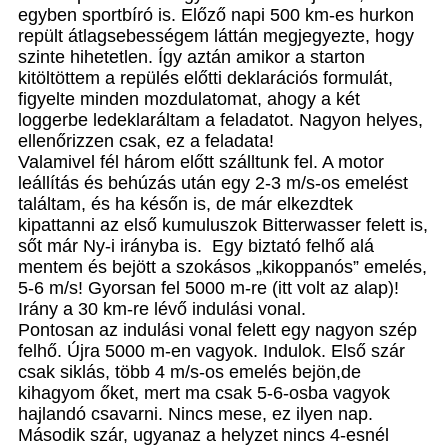
egyben sportbíró is. Előző napi 500 km-es hurkon
repült átlagsebességem láttán megjegyezte, hogy
szinte hihetetlen. Így aztán amikor a starton
kitöltöttem a repülés előtti deklarációs formulát,
figyelte minden mozdulatomat, ahogy a két
loggerbe ledeklaráltam a feladatot. Nagyon helyes,
ellenőrizzen csak, ez a feladata!
Valamivel fél három előtt szálltunk fel. A motor
leállítás és behúzás után egy 2-3 m/s-os emelést
találtam, és ha későn is, de már elkezdtek
kipattanni az első kumuluszok Bitterwasser felett is,
sőt már Ny-i irányba is. Egy biztató felhő alá
mentem és bejött a szokásos „kikoppanós” emelés,
5-6 m/s! Gyorsan fel 5000 m-re (itt volt az alap)!
Irány a 30 km-re lévő indulási vonal.
Pontosan az indulási vonal felett egy nagyon szép
felhő. Újra 5000 m-en vagyok. Indulok. Első szár
csak siklás, több 4 m/s-os emelés bejön,de
kihagyom őket, mert ma csak 5-6-osba vagyok
hajlandó csavarni. Nincs mese, ez ilyen nap.
Második szár, ugyanaz a helyzet nincs 4-esnél