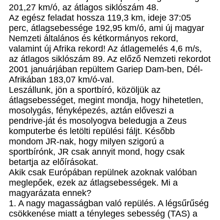
201,27 km/ó, az átlagos siklószám 48.
Az egész feladat hossza 119,3 km, ideje 37:05
perc, átlagsebessége 192,95 km/ó, ami új magyar
Nemzeti általános és kétkormányos rekord,
valamint új Afrika rekord! Az átlagemelés 4,6 m/s,
az átlagos siklószám 89. Az előző Nemzeti rekordot
2001 januárjában repültem Gariep Dam-ben, Dél-
Afrikában 183,07 km/ó-val.
Leszállunk, jön a sportbíró, közöljük az
átlagsebességet, megint mondja, hogy hihetetlen,
mosolygás, fényképezés, aztán előveszi a
pendrive-ját és mosolyogva beledugja a Zeus
komputerbe és letölti repülési fáljt. Később
mondom JR-nak, hogy milyen szigorú a
sportbírónk, JR csak annyit mond, hogy csak
betartja az előírásokat.
Akik csak Európában repülnek azoknak valóban
meglepőek, ezek az átlagsebességek. Mi a
magyarázata ennek?
1. A nagy magasságban való repülés. A légsűrűség
csökkenése miatt a tényleges sebesség (TAS) a