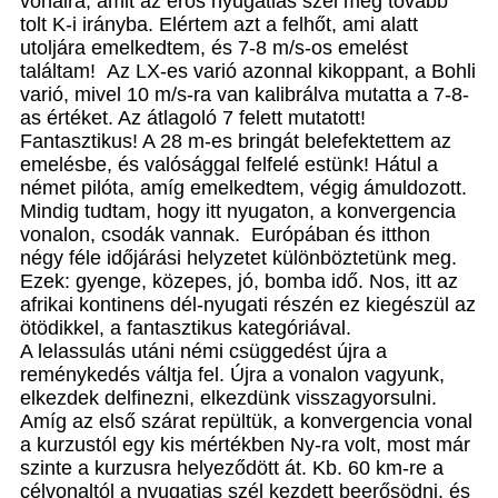
vonalra, amit az erős nyugatias szél még tovább
tolt K-i irányba. Elértem azt a felhőt, ami alatt
utoljára emelkedtem, és 7-8 m/s-os emelést
találtam! Az LX-es varió azonnal kikoppant, a Bohli
varió, mivel 10 m/s-ra van kalibrálva mutatta a 7-8-
as értéket. Az átlagoló 7 felett mutatott!
Fantasztikus! A 28 m-es bringát belefektettem az
emelésbe, és valósággal felfelé estünk! Hátul a
német pilóta, amíg emelkedtem, végig ámuldozott.
Mindig tudtam, hogy itt nyugaton, a konvergencia
vonalon, csodák vannak. Európában és itthon
négy féle időjárási helyzetet különböztetünk meg.
Ezek: gyenge, közepes, jó, bomba idő. Nos, itt az
afrikai kontinens dél-nyugati részén ez kiegészül az
ötödikkel, a fantasztikus kategóriával.
A lelassulás utáni némi csüggedést újra a
reménykedés váltja fel. Újra a vonalon vagyunk,
elkezdek delfinezni, elkezdünk visszagyorsulni.
Amíg az első szárat repültük, a konvergencia vonal
a kurzustól egy kis mértékben Ny-ra volt, most már
szinte a kurzusra helyeződött át. Kb. 60 km-re a
célvonaltól a nyugatias szél kezdett beerősödni, és