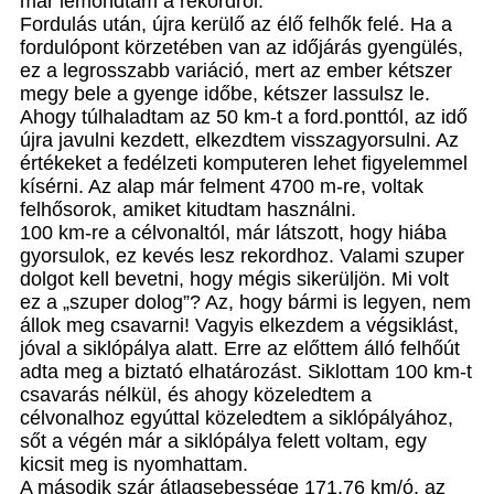
már lemondtam a rekordról.
Fordulás után, újra kerülő az élő felhők felé. Ha a
fordulópont körzetében van az időjárás gyengülés,
ez a legrosszabb variáció, mert az ember kétszer
megy bele a gyenge időbe, kétszer lassulsz le.
Ahogy túlhaladtam az 50 km-t a ford.ponttól, az idő
újra javulni kezdett, elkezdtem visszagyorsulni. Az
értékeket a fedélzeti komputeren lehet figyelemmel
kísérni. Az alap már felment 4700 m-re, voltak
felhősorok, amiket kitudtam használni.
100 km-re a célvonaltól, már látszott, hogy hiába
gyorsulok, ez kevés lesz rekordhoz. Valami szuper
dolgot kell bevetni, hogy mégis sikerüljön. Mi volt
ez a „szuper dolog”? Az, hogy bármi is legyen, nem
állok meg csavarni! Vagyis elkezdem a végsiklást,
jóval a siklópálya alatt. Erre az előttem álló felhőút
adta meg a biztató elhatározást. Siklottam 100 km-t
csavarás nélkül, és ahogy közeledtem a
célvonalhoz egyúttal közeledtem a siklópályához,
sőt a végén már a siklópálya felett voltam, egy
kicsit meg is nyomhattam.
A második szár átlagsebessége 171,76 km/ó, az