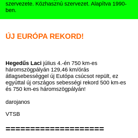
szervezete. Közhasznú szervezet. Alapítva 1990-
ben.
ÚJ EURÓPA REKORD!
Hegedűs Laci
július 4.-én 750 km-es
háromszögpályán 129,46 km/órás
átlagsebességgel új Eutópa csúcsot repült, ez
egyúttal új országos sebességi rekord 500 km-es
és 750 km-es háromszögpályán!
darojanos
VTSB
====================