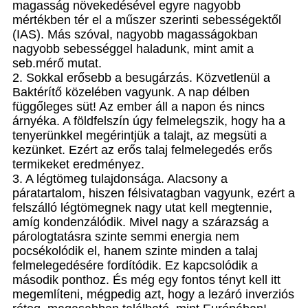
magasság növekedésével egyre nagyobb
mértékben tér el a műszer szerinti sebességektől
(IAS). Más szóval, nagyobb magasságokban
nagyobb sebességgel haladunk, mint amit a
seb.mérő mutat.
2. Sokkal erősebb a besugárzás. Közvetlenül a
Baktérítő közelében vagyunk. A nap délben
függőleges süt! Az ember áll a napon és nincs
árnyéka. A földfelszín úgy felmelegszik, hogy ha a
tenyerünkkel megérintjük a talajt, az megsüti a
kezünket. Ezért az erős talaj felmelegedés erős
termikeket eredményez.
3. A légtömeg tulajdonsága. Alacsony a
páratartalom, hiszen félsivatagban vagyunk, ezért a
felszálló légtömegnek nagy utat kell megtennie,
amíg kondenzálódik. Mivel nagy a szárazság a
párologtatásra szinte semmi energia nem
pocsékolódik el, hanem szinte minden a talaj
felmelegedésére fordítódik. Ez kapcsolódik a
második ponthoz. És még egy fontos tényt kell itt
megemlíteni, mégpedig azt, hogy a lezáró inverziós