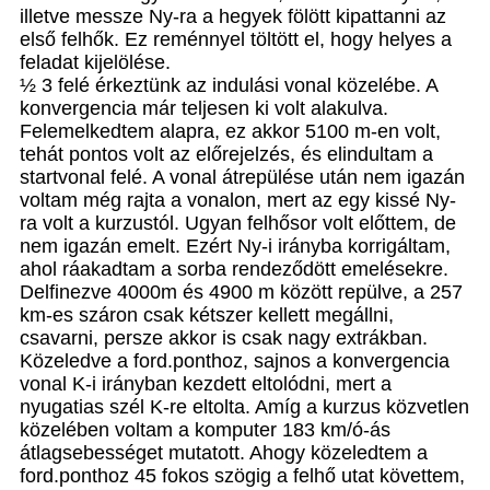
illetve messze Ny-ra a hegyek fölött kipattanni az
első felhők. Ez reménnyel töltött el, hogy helyes a
feladat kijelölése.
½ 3 felé érkeztünk az indulási vonal közelébe. A
konvergencia már teljesen ki volt alakulva.
Felemelkedtem alapra, ez akkor 5100 m-en volt,
tehát pontos volt az előrejelzés, és elindultam a
startvonal felé. A vonal átrepülése után nem igazán
voltam még rajta a vonalon, mert az egy kissé Ny-
ra volt a kurzustól. Ugyan felhősor volt előttem, de
nem igazán emelt. Ezért Ny-i irányba korrigáltam,
ahol ráakadtam a sorba rendeződött emelésekre.
Delfinezve 4000m és 4900 m között repülve, a 257
km-es száron csak kétszer kellett megállni,
csavarni, persze akkor is csak nagy extrákban.
Közeledve a ford.ponthoz, sajnos a konvergencia
vonal K-i irányban kezdett eltolódni, mert a
nyugatias szél K-re eltolta. Amíg a kurzus közvetlen
közelében voltam a komputer 183 km/ó-ás
átlagsebességet mutatott. Ahogy közeledtem a
ford.ponthoz 45 fokos szögig a felhő utat követtem,