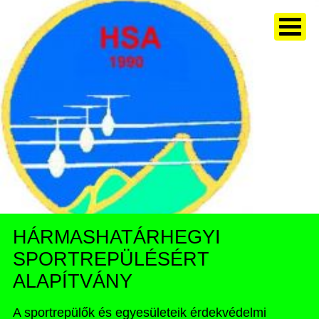
HÁRMASHATÁRHEGYI
SPORTREPÜLÉSÉRT
ALAPÍTVÁNY
A sportrepülők és egyesületeik érdekvédelmi