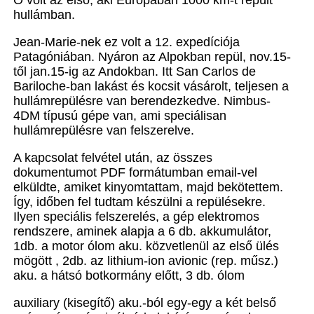
Ő volt az első, aki Európában 1000 km-t repült
hullámban.
Jean-Marie-nek ez volt a 12. expedíciója
Patagóniában. Nyáron az Alpokban repül, nov.15-
től jan.15-ig az Andokban. Itt San Carlos de
Bariloche-ban lakást és kocsit vásárolt, teljesen a
hullámrepülésre van berendezkedve. Nimbus-
4DM típusú gépe van, ami speciálisan
hullámrepülésre van felszerelve.
A kapcsolat felvétel után, az összes
dokumentumot PDF formátumban email-vel
elküldte, amiket kinyomtattam, majd bekötettem.
Így, időben fel tudtam készülni a repülésekre.
Ilyen speciális felszerelés, a gép elektromos
rendszere, aminek alapja a 6 db. akkumulátor,
1db. a motor ólom aku. közvetlenül az első ülés
mögött , 2db. az lithium-ion avionic (rep. műsz.)
aku. a hátsó botkormány előtt, 3 db. ólom
auxiliary (kisegítő) aku.-ból egy-egy a két belső