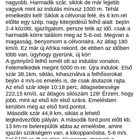
nagyobb. Harmadik szár, siklok de már lejjebb
vagyok mint az indulás mínusz 1000 m. Tehát
emelkedni kell! Siklok a célvonal felé, és 6 km-rel
előtte egy szép, nagy kiterjedésű felhő alatt bejön
2-4 közötti, igazítgatom, persze telik az idő, csak a
harmadik körre találom meg az 5-6-ost. Megvan a
magasság, benyomom a célvonalra. Az átlag 180
km/ó. Ez már új Afrika rekord, de ebben az időben
több van, úgyhogy gyerünk, új kör!
A gyönyörű felhő ismét ott az indulási vonalon.
Felemelkedek megint 5000 m-re. Újra indulok. Első
szár 38,1km, siklás, kihasználva a felhősorokat
bejön 4 m/s-os emelés is, de csak átutazok rajta.
Az első szár ideje 10:18 perc, átlagsebessége
222,15 km/ó, az átlagos silószám 128! Érzem, hogy
jobb, mint az első kör első szára. Emelésben
kerülöm meg az első ford.pontot.
Második szár 44,9 km, siklás a lehető
legkedvezőbb pályán. A második ford.pont előtt kb.
13 km-re belerepülök abba az emelésbe, amire
igazán szükségem van, a kikoppanósba, 5-6 m/s.