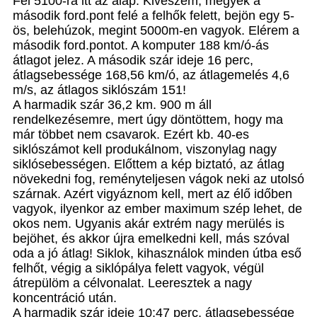
Fel 5100-ra itt az alap. Kiveszem, megyek a
második ford.pont felé a felhők felett, bejön egy 5-
ös, belehúzok, megint 5000m-en vagyok. Elérem a
második ford.pontot. A komputer 188 km/ó-ás
átlagot jelez. A második szár ideje 16 perc,
átlagsebessége 168,56 km/ó, az átlagemelés 4,6
m/s, az átlagos siklószám 151!
A harmadik szár 36,2 km. 900 m áll
rendelkezésemre, mert úgy döntöttem, hogy ma
már többet nem csavarok. Ezért kb. 40-es
siklószámot kell produkálnom, viszonylag nagy
siklósebességen. Előttem a kép biztató, az átlag
növekedni fog, reményteljesen vágok neki az utolsó
szárnak. Azért vigyáznom kell, mert az élő időben
vagyok, ilyenkor az ember maximum szép lehet, de
okos nem. Ugyanis akár extrém nagy merülés is
bejöhet, és akkor újra emelkedni kell, más szóval
oda a jó átlag! Siklok, kihasználok minden útba eső
felhőt, végig a siklópálya felett vagyok, végül
átrepülöm a célvonalat. Leeresztek a nagy
koncentráció után.
A harmadik szár ideje 10:47 perc, átlagsebessége