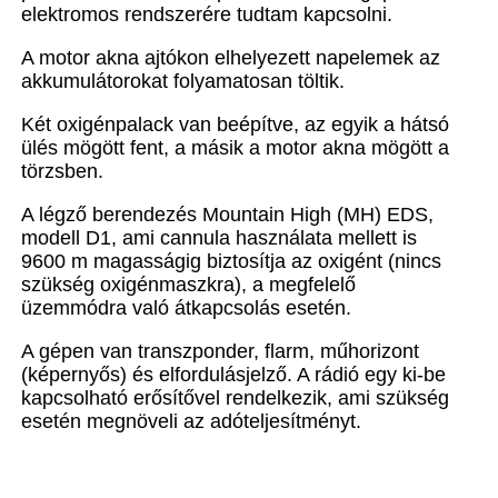
elektromos rendszerére tudtam kapcsolni.
A motor akna ajtókon elhelyezett napelemek az
akkumulátorokat folyamatosan töltik.
Két oxigénpalack van beépítve, az egyik a hátsó
ülés mögött fent, a másik a motor akna mögött a
törzsben.
A légző berendezés Mountain High (MH) EDS,
modell D1, ami cannula használata mellett is
9600 m magasságig
biztosítja az oxigént (nincs
szükség oxigénmaszkra), a megfelelő
üzemmódra való átkapcsolás esetén.
A gépen van transzponder, flarm, műhorizont
(képernyős) és elfordulásjelző. A rádió egy ki-be
kapcsolható erősítővel rendelkezik, ami szükség
esetén megnöveli az adóteljesítményt.