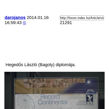
darojanos
2014.01.16
16:59:43
©
21291
Hegedűs László (Bagoly) diplomája.