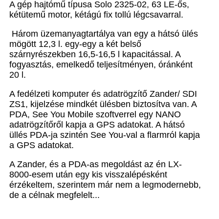
A gép hajtómű típusa Solo 2325-02, 63 LE-ős,
kétütemű motor, kétágú fix tollú légcsavarral.
Három üzemanyagtartálya van egy a hátsó ülés
mögött 12,3 l. egy-egy a két belső
szárnyrészekben 16,5-16,5 l kapacitással. A
fogyasztás, emelkedő teljesítményen, óránként
20 l.
A fedélzeti komputer és adatrögzítő Zander/ SDI
ZS1, kijelzése mindkét ülésben biztosítva van. A
PDA, See You Mobile szoftverrel egy NANO
adatrögzítőről kapja a GPS adatokat. A hátsó
üllés PDA-ja szintén See You-val a flarmról kapja
a GPS adatokat.
A Zander, és a PDA-as megoldást az én LX-
8000-esem után egy kis visszalépésként
érzékeltem, szerintem már nem a legmodernebb,
de a célnak megfelelt...