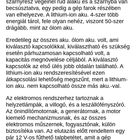
szárnyrész végeinél rúd alakú és a szárnyba van
becsúsztatva, egy pedig a gép farok részében
van elhelyezve. A lithium-ion aku. 4-szer több
energiát tárol, fele olyan nehéz, viszont 50-szer
drágább, mint az ólom aku.
Eredetileg az összes aku. ólom aku. volt, ami
kiválasztó kapcsolókkal, kiválasztható és szükség
esetén párhuzamosan kapcsolható volt, a
kapacitás megnövelése céljából. A kiválasztó
kapcsolók az első ülés jobb oldalán található. A
lithium-ion aku rendszeresítésével ezen
átkapcsolási lehetőség megszűnt, mert a lithium-
ion aku. nem kapcsolható össze más aku.-val.
Az elektromos rendszerhez tartoznak a
helyzetlámpák, a villogó, és a leszállófényszóró.
Az önindítómotornak, a generátornak, a motor
kiemelő mechanizmusnak, és az összes
elektromos műszernek, fogyasztónak, külön
biztosítéka van. Az elutazás előtt rendeltem egy
pár 12 V-os fűthető talpbetétet, amit a gép