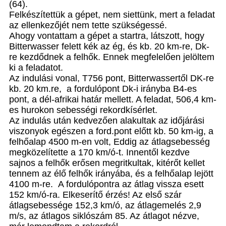
(64).
Felkészítettük a gépet, nem siettünk, mert a feladat
az ellenkezőjét nem tette szükségessé.
Ahogy vontattam a gépet a startra, látszott, hogy
Bitterwasser felett kék az ég, és kb. 20 km-re, Dk-
re kezdődnek a felhők. Ennek megfelelően jelöltem
ki a feladatot.
Az indulási vonal, T756 pont, Bitterwassertől DK-re
kb. 20 km.re, a fordulópont Dk-i irányba B4-es
pont, a dél-afrikai határ mellett. A feladat, 506,4 km-
es hurokon sebességi rekordkísérlet.
Az indulás után kedvezően alakultak az időjárási
viszonyok egészen a ford.pont előtt kb. 50 km-ig, a
felhőalap 4500 m-en volt, Eddig az átlagsebesség
megközelítette a 170 km/ó-t. Innentől kezdve
sajnos a felhők erősen megritkultak, kitérőt kellet
tennem az élő felhők irányába, és a felhőalap lejött
4100 m-re. A fordulópontra az átlag vissza esett
152 km/ó-ra. Elkeserítő érzés! Az első szár
átlagsebessége 152,3 km/ó, az átlagemelés 2,9
m/s, az átlagos siklószám 85. Az átlagot nézve,