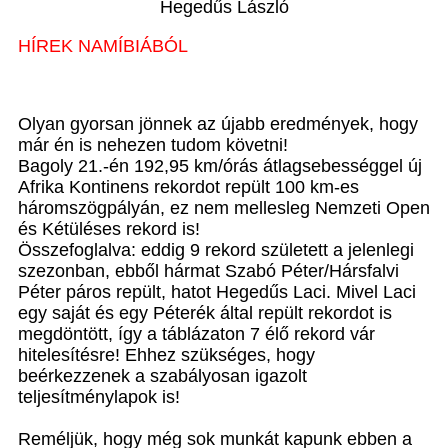
Hegedűs László
HÍREK NAMÍBIÁBÓL
Olyan gyorsan jönnek az újabb eredmények, hogy
már én is nehezen tudom követni!
Bagoly 21.-én 192,95 km/órás átlagsebességgel új
Afrika Kontinens rekordot repült 100 km-es
háromszögpályán, ez nem mellesleg Nemzeti Open
és Kétüléses rekord is!
Összefoglalva: eddig 9 rekord született a jelenlegi
szezonban, ebből hármat Szabó Péter/Hársfalvi
Péter páros repült, hatot Hegedűs Laci. Mivel Laci
egy saját és egy Péterék által repült rekordot is
megdöntött, így a táblázaton 7 élő rekord vár
hitelesítésre! Ehhez szükséges, hogy
beérkezzenek a szabályosan igazolt
teljesítménylapok is!
Reméljük, hogy még sok munkát kapunk ebben a