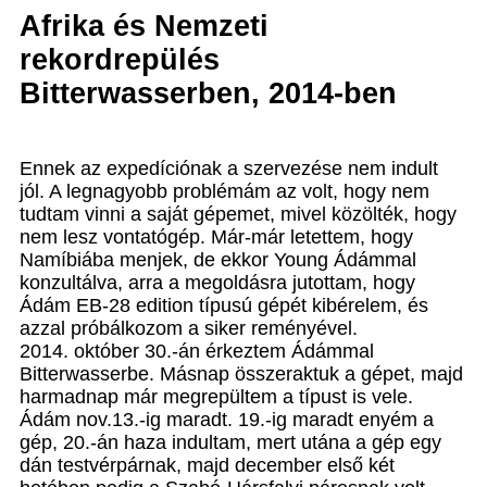
Afrika és Nemzeti
rekordrepülés
Bitterwasserben, 2014-ben
Ennek az expedíciónak a szervezése nem indult
jól. A legnagyobb problémám az volt, hogy nem
tudtam vinni a saját gépemet, mivel közölték, hogy
nem lesz vontatógép. Már-már letettem, hogy
Namíbiába menjek, de ekkor Young Ádámmal
konzultálva, arra a megoldásra jutottam, hogy
Ádám EB-28 edition típusú gépét kibérelem, és
azzal próbálkozom a siker reményével.
2014. október 30.-án érkeztem Ádámmal
Bitterwasserbe. Másnap összeraktuk a gépet, majd
harmadnap már megrepültem a típust is vele.
Ádám nov.13.-ig maradt. 19.-ig maradt enyém a
gép, 20.-án haza indultam, mert utána a gép egy
dán testvérpárnak, majd december első két