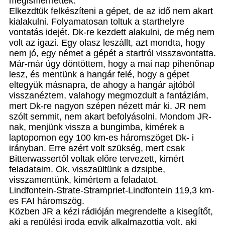
megismerhették.
Elkezdtük felkészíteni a gépet, de az idő nem akart
kialakulni. Folyamatosan toltuk a starthelyre
vontatás idejét. Dk-re kezdett alakulni, de még nem
volt az igazi. Egy olasz leszállt, azt mondta, hogy
nem jó, egy német a gépét a startról visszavontatta.
Már-már úgy döntöttem, hogy a mai nap pihenőnap
lesz, és mentünk a hangár felé, hogy a gépet
eltegyük másnapra, de ahogy a hangár ajtóból
visszanéztem, valahogy megmozdult a fantáziám,
mert Dk-re nagyon szépen nézett már ki. JR nem
szólt semmit, nem akart befolyásolni. Mondom JR-
nak, menjünk vissza a bungimba, kimérek a
laptopomon egy 100 km-es háromszöget Dk- i
irányban. Erre azért volt szükség, mert csak
Bitterwassertől voltak előre tervezett, kimért
feladataim. Ok. visszaültünk a dzsipbe,
visszamentünk, kimértem a feladatot.
Lindfontein-Strate-Strampriet-Lindfontein 119,3 km-
es FAI háromszög.
Közben JR a kézi rádióján megrendelte a kisegítőt,
aki a repülési iroda egyik alkalmazottja volt, aki