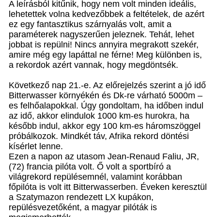
A leírásból kitűnik, hogy nem volt minden ideális,
lehetettek volna kedvezőbbek a feltételek, de azért
ez egy fantasztikus szárnyalás volt, amit a
paraméterek nagyszerűen jeleznek. Tehát, lehet
jobbat is repülni! Nincs annyira megrakott szekér,
amire még egy lapáttal ne férne! Meg különben is,
a rekordok azért vannak, hogy megdöntsék.
Következő nap 21.-e. Az előrejelzés szerint a jó idő
Bitterwasser környékén és Dk-re várható 5000m –
es felhőalapokkal. Úgy gondoltam, ha időben indul
az idő, akkor elindulok 1000 km-es hurokra, ha
később indul, akkor egy 100 km-es háromszöggel
próbálkozok. Mindkét táv, Afrika rekord döntési
kísérlet lenne.
Ezen a napon az utasom Jean-Renaud Faliu, JR,
(72) francia pilóta volt. Ő volt a sportbíró a
világrekord repülésemnél, valamint korábban
főpilóta is volt itt Bitterwasserben. Éveken keresztül
a Szatymazon rendezett LX kupákon,
repülésvezetőként, a magyar pilóták is