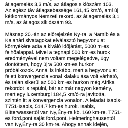
átlagemelés 3,3 m/s, az átlagos siklószám 103.
Az egész táv átlagsebessége 161,45 km/ó, ami új
kétkormányos Nemzeti rekord, az átlagemelés 3,1
m/s, az átlagos siklószám 93.
Másnap 20.-án az előrejelzés Ny-ra a Namíb és a
Kalahári sivatagokat elválasztó hegyvonulat
környékére adta a kiváló időjárást, 5000 m-es
felhőalappal. Mivel a tegnapi 500 km-es hurok
eredményével nem voltam megelégedve, úgy
döntöttem, hogy újra 500 km-es hurkon
próbálkozok. Annál is inkább, mert a hegyvonulat
felett konvergencia vonal kialakulása volt várható,
és talán sikerül az 500 km-es hurkon még Afrika
rekordot is repülni, bár az már nagyon kemény,
mert egy luxemburgi 184,5 km/ó-ra javította,
szintén itt a konvergencia vonalon. A feladat Isabis-
T751-Isabis, 514,7 km-es hurok. Isabis,
Bitterwassertől van Ny,Ény-ra kb. 160 km-re. T751-
es ford.pont saját ford.pont, Helmeringhausentől
van Ny,Ény-ra 30 km-re. Ahogy annak idején,