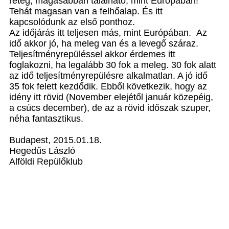
réteg, magasabban található, mint Európában!
Tehát magasan van a felhőalap. És itt
kapcsolódunk az első ponthoz.
Az időjárás itt teljesen más, mint Európában. Az
idő akkor jó, ha meleg van és a levegő száraz.
Teljesítményrepüléssel akkor érdemes itt
foglakozni, ha legalább 30 fok a meleg. 30 fok alatt
az idő teljesítményrepülésre alkalmatlan. A jó idő
35 fok felett kezdődik. Ebből következik, hogy az
idény itt rövid (November elejétől január közepéig,
a csúcs december), de az a rövid időszak szuper,
néha fantasztikus.
Budapest, 2015.01.18.
Hegedűs László
Alföldi Repülőklub