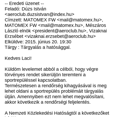
-- Eredeti üzenet --
Feladó: Dúzs István
<aeroclub.duzsistvan@index.hu>
Címzett: MATOMEX FW <mail@matomex.hu>,
MATOMEX FW <mail@matomex.hu>, Mészáros
László elnök <president@aeroclub.hu>, Vizaknai
Erzsébet <vizaknai.erzsebet@aeroclub.hu>
Elküldve: 2015. június 20. 19:30
Tárgy : Tárgyalás a hatósággal.
Kedves Laci!
Küldöm levelemet abból a célból, hogy végre
törvényes rendet sikerüljön teremteni a
sportrepüléssel kapcsolatban.
Természetesen a rendőrség kihagyásával is meg
lehet oldani a sportrepülés problémáit tárgyalás
útján. Amennyiben ezt nem lehet megvalósítani,
akkor következik a rendőrségi feljelentés.
A Nemzeti Közlekedési Hatóságtól a következőket