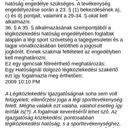
hatóság engedélye szükséges. A tevékenység
engedélyezése során a 23. § (1) bekezdésének a),
c) és d) pontjait, valamint a 29-34. §-okat kell
alkalmazni.
36. § A 35. § alkalmazásának szempontjából a
légiközlekedési hatóság engedélyében foglaltak
alapján a légi sport szövetség a tagegyesületei és a
tagjai vonatkozásában betöltheti a jogosult
jogkörét. Ennek szakmai feltételeit az engedélyben
kell meghatározni.
Ez egy igencsak félreérthető meghatározás:
Egy Hatóságnál dolgozó légiközlekedési szakértő
ezt így fogalmazta meg érthetően:
2009 10:10 PM
A Légiközlekedési Igazgatóságnak soha sem volt
felügyeleti, ellenőrzési joga a légi sporttevékenység
felett. Mégha valakik ezt valaha, valahol esetleg így
leírták is(?). A fogalmak keveréséről lehet szó. Az
Igazgatóság közlekedési, pontosabban
légiközlekedési hatóság, s a sporttevékenységhez,