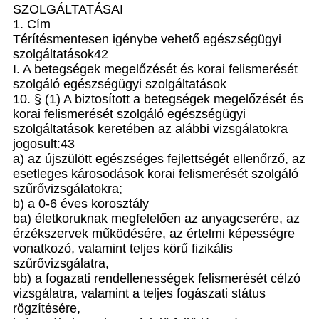
SZOLGÁLTATÁSAI
1. Cím
Térítésmentesen igénybe vehető egészségügyi
szolgáltatások42
I. A betegségek megelőzését és korai felismerését
szolgáló egészségügyi szolgáltatások
10. § (1) A biztosított a betegségek megelőzését és
korai felismerését szolgáló egészségügyi
szolgáltatások keretében az alábbi vizsgálatokra
jogosult:43
a) az újszülött egészséges fejlettségét ellenőrző, az
esetleges károsodások korai felismerését szolgáló
szűrővizsgálatokra;
b) a 0-6 éves korosztály
ba) életkoruknak megfelelően az anyagcserére, az
érzékszervek működésére, az értelmi képességre
vonatkozó, valamint teljes körű fizikális
szűrővizsgálatra,
bb) a fogazati rendellenességek felismerését célzó
vizsgálatra, valamint a teljes fogászati státus
rögzítésére,