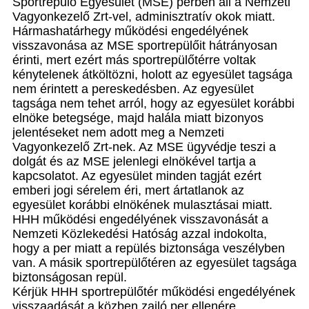
Sportrepülő Egyesület (MSE) perben áll a Nemzeti
Vagyonkezelő Zrt-vel, adminisztratív okok miatt.
Hármashatárhegy működési engedélyének
visszavonása az MSE sportrepülőit hátrányosan
érinti, mert ezért más sportrepülőtérre voltak
kénytelenek átköltözni, holott az egyesület tagsága
nem érintett a pereskedésben. Az egyesület
tagsága nem tehet arról, hogy az egyesület korábbi
elnöke betegsége, majd halála miatt bizonyos
jelentéseket nem adott meg a Nemzeti
Vagyonkezelő Zrt-nek. Az MSE ügyvédje teszi a
dolgát és az MSE jelenlegi elnökével tartja a
kapcsolatot. Az egyesület minden tagját ezért
emberi jogi sérelem éri, mert ártatlanok az
egyesület korábbi elnökének mulasztásai miatt.
HHH működési engedélyének visszavonását a
Nemzeti Közlekedési Hatóság azzal indokolta,
hogy a per miatt a repülés biztonsága veszélyben
van. A másik sportrepülőtéren az egyesület tagsága
biztonságosan repül.
Kérjük HHH sportrepülőtér működési engedélyének
visszaadását a közben zajló per ellenére.