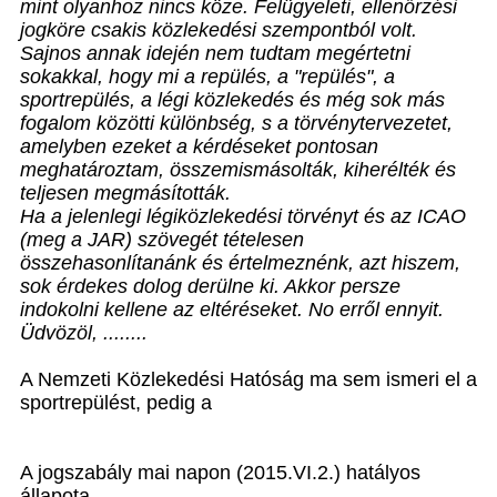
mint olyanhoz nincs köze. Felügyeleti, ellenőrzési
jogköre csakis közlekedési szempontból volt.
Sajnos annak idején nem tudtam megértetni
sokakkal, hogy mi a repülés, a "repülés", a
sportrepülés, a légi közlekedés és még sok más
fogalom közötti különbség, s a törvénytervezetet,
amelyben ezeket a kérdéseket pontosan
meghatároztam, összemismásolták, kiherélték és
teljesen megmásították.
Ha a jelenlegi légiközlekedési törvényt és az ICAO
(meg a JAR) szövegét tételesen
összehasonlítanánk és értelmeznénk, azt hiszem,
sok érdekes dolog derülne ki. Akkor persze
indokolni kellene az eltéréseket. No erről ennyit.
Üdvözöl, ........
A Nemzeti Közlekedési Hatóság ma sem ismeri el a
sportrepülést, pedig a
A jogszabály mai napon (2015.VI.2.) hatályos
állapota