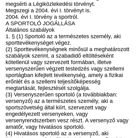
megsérti a Légiközlekedési törvényt.
Megszegi a 2004. évi I. törvényt is.
2004. évi I. törvény a sportról.
A SPORTOLÓ JOGÁLLÁSA
Általános szabályok
1. § (1) Sportoló az a természetes személy, aki
sporttevékenységet végez.
(2) Sporttevékenységnek minősül a meghatározott
szabályok szerint, a szabadidő eltöltéseként
kötetlenül vagy szervezett formában, illetve
versenyszerűen végzett testedzés vagy szellemi
sportágban kifejtett tevékenység, amely a fizikai
erőnlét és a szellemi teljesítőképesség
megtartását, fejlesztését szolgálja.
(3) Versenyszerűen sportoló (a továbbiakban:
versenyző) az a természetes személy, aki a
sportszövetség által kiírt, szervezett vagy
engedélyezett versenyeken, vagy
versenyrendszerben vesz részt. A versenyző vagy
amatőr, vagy hivatásos sportoló.
(4) Hivatásos sportoló az a versenyző, aki