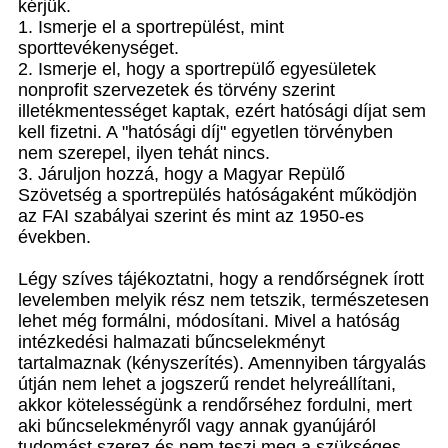
kérjük.
1. Ismerje el a sportrepülést, mint
sporttevékenységet.
2. Ismerje el, hogy a sportrepülő egyesületek
nonprofit szervezetek és törvény szerint
illetékmentességet kaptak, ezért hatósági díjat sem
kell fizetni. A "hatósági díj" egyetlen törvényben
nem szerepel, ilyen tehát nincs.
3. Járuljon hozzá, hogy a Magyar Repülő
Szövetség a sportrepülés hatóságaként működjön
az FAI szabályai szerint és mint az 1950-es
években.
Légy szíves tájékoztatni, hogy a rendőrségnek írott
levelemben melyik rész nem tetszik, természetesen
lehet még formálni, módosítani. Mivel a hatóság
intézkedési halmazati bűncselekményt
tartalmaznak (kényszerítés). Amennyiben tárgyalás
útján nem lehet a jogszerű rendet helyreállítani,
akkor kötelességünk a rendőrséhez fordulni, mert
aki bűncselekményről vagy annak gyanújáról
tudomást szerez és nem teszi meg a szükséges