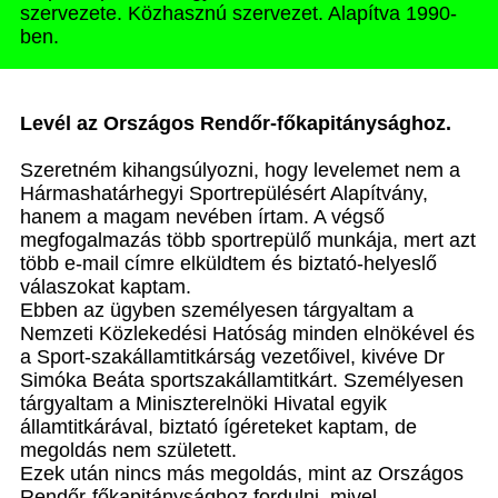
szervezete. Közhasznú szervezet. Alapítva 1990-
ben.
Levél az Országos Rendőr-főkapitánysághoz.
Szeretném kihangsúlyozni, hogy levelemet nem a
Hármashatárhegyi Sportrepülésért Alapítvány,
hanem a magam nevében írtam. A végső
megfogalmazás több sportrepülő munkája, mert azt
több e-mail címre elküldtem és biztató-helyeslő
válaszokat kaptam.
Ebben az ügyben személyesen tárgyaltam a
Nemzeti Közlekedési Hatóság minden elnökével és
a Sport-szakállamtitkárság vezetőivel, kivéve Dr
Simóka Beáta sportszakállamtitkárt. Személyesen
tárgyaltam a Miniszterelnöki Hivatal egyik
államtitkárával, biztató ígéreteket kaptam, de
megoldás nem született.
Ezek után nincs más megoldás, mint az Országos
Rendőr-főkapitánysághoz fordulni, mivel