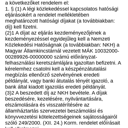
a következőket rendelem el:
1. § (1) A légi közlekedéssel kapcsolatos hatósági
eljárásokért a rendelet mellékletében
meghatározott hatósági díjakat (a továbbiakban:
díj) kell fizetni.
(2)1 A díjat az eljárás kezdeményezőjének a
kezdeményezéssel egyidejűleg kell a Nemzeti
Közlekedési Hatóságnak (a továbbiakban: NKH) a
Magyar Államkincstárnál vezetett MÁK 10032000-
00289926-00000000 számú előirányzat-
felhasználási keretszámlájára igazoltan befizetni. A
kérelemhez csatolni kell a készpénzátutalási
megbízás ellenőrző szelvényének eredeti
példányát, vagy banki átutalás tényét igazoló, a
bank által kiadott igazolás eredeti példányát.
(3)2 A beszedett díj az NKH bevétele. A díjak
beszedésére, kezelésére, nyilvántartására,
elszámolására és visszatérítésére az
államháztartás szervezetei beszámolási és
könyvvezetési kötelezettségeinek sajátosságairól
szóló 249/2000. (XII. 24.) Korm. rendelet előírásait