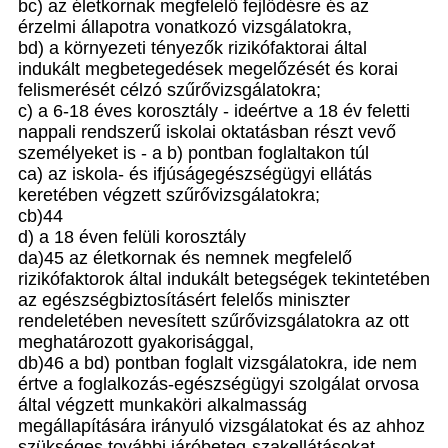
bc) az életkornak megfelelő fejlődésre és az
érzelmi állapotra vonatkozó vizsgálatokra,
bd) a környezeti tényezők rizikófaktorai által
indukált megbetegedések megelőzését és korai
felismerését célzó szűrővizsgálatokra;
c) a 6-18 éves korosztály - ideértve a 18 év feletti
nappali rendszerű iskolai oktatásban részt vevő
személyeket is - a b) pontban foglaltakon túl
ca) az iskola- és ifjúságegészségügyi ellátás
keretében végzett szűrővizsgálatokra;
cb)44
d) a 18 éven felüli korosztály
da)45 az életkornak és nemnek megfelelő
rizikófaktorok által indukált betegségek tekintetében
az egészségbiztosításért felelős miniszter
rendeletében nevesített szűrővizsgálatokra az ott
meghatározott gyakorisággal,
db)46 a bd) pontban foglalt vizsgálatokra, ide nem
értve a foglalkozás-egészségügyi szolgálat orvosa
által végzett munkaköri alkalmasság
megállapítására irányuló vizsgálatokat és az ahhoz
szükséges további járóbeteg-szakellátásokat,