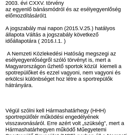
2003. évi CXXV. törvény
az egyenlő bánásmódról és az esélyegyenlőség
előmozdításáról1
A jogszabály mai napon (2015.V.25.) hatályos
állapota Váltás a jogszabály következő
időállapotára ( 2016.I.1. )
A Nemzeti Közlekedési Hatóság megszegi az
esélyegyenlőségről szóló törvényt is, mert a
Magyarországon űzhető sportok közül kiemeli a
spotrepülőket és ezzel vagyoni, nem vagyoni és
erkölcsi különbséget hoz létre a sportrepülők
hátrányára.
Végül szólni kell Hármashatárhegy (HHH)
sportrepülőtér működési engedélyének
visszavonásáról. Erre azért volt „szükség”, mert a
Hármashatárhegyen működő Műegyetemi