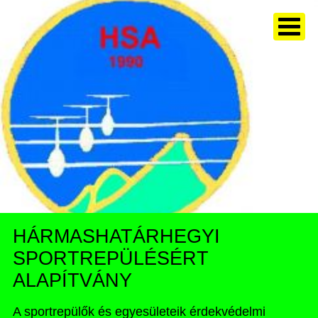
HÁRMASHATÁRHEGYI
SPORTREPÜLÉSÉRT
ALAPÍTVÁNY
A sportrepülők és egyesületeik érdekvédelmi