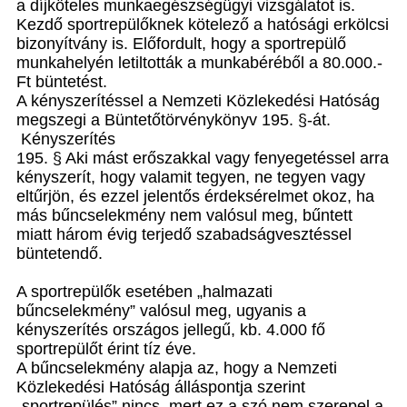
a díjköteles munkaegészségügyi vizsgálatot is.
Kezdő sportrepülőknek kötelező a hatósági erkölcsi
bizonyítvány is. Előfordult, hogy a sportrepülő
munkahelyén letiltották a munkabéréből a 80.000.-
Ft büntetést.
A kényszerítéssel a Nemzeti Közlekedési Hatóság
megszegi a Büntetőtörvénykönyv 195. §-át.
Kényszerítés
195. § Aki mást erőszakkal vagy fenyegetéssel arra
kényszerít, hogy valamit tegyen, ne tegyen vagy
eltűrjön, és ezzel jelentős érdeksérelmet okoz, ha
más bűncselekmény nem valósul meg, bűntett
miatt három évig terjedő szabadságvesztéssel
büntetendő.
A sportrepülők esetében „halmazati
bűncselekmény” valósul meg, ugyanis a
kényszerítés országos jellegű, kb. 4.000 fő
sportrepülőt érint tíz éve.
A bűncselekmény alapja az, hogy a Nemzeti
Közlekedési Hatóság álláspontja szerint
„sportrepülés” nincs, mert ez a szó nem szerepel a