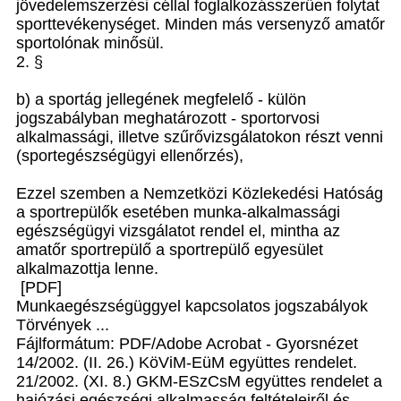
jövedelemszerzési céllal foglalkozásszerűen folytat
sporttevékenységet. Minden más versenyző amatőr
sportolónak minősül.
2. §
b) a sportág jellegének megfelelő - külön
jogszabályban meghatározott - sportorvosi
alkalmassági, illetve szűrővizsgálatokon részt venni
(sportegészségügyi ellenőrzés),
Ezzel szemben a Nemzetközi Közlekedési Hatóság
a sportrepülők esetében munka-alkalmassági
egészségügyi vizsgálatot rendel el, mintha az
amatőr sportrepülő a sportrepülő egyesület
alkalmazottja lenne.
[PDF]
Munkaegészségüggyel kapcsolatos jogszabályok
Törvények ...
Fájlformátum: PDF/Adobe Acrobat - Gyorsnézet
14/2002. (II. 26.) KöViM-EüM együttes rendelet.
21/2002. (XI. 8.) GKM-ESzCsM együttes rendelet a
hajózási egészségi alkalmasság feltételeiről és