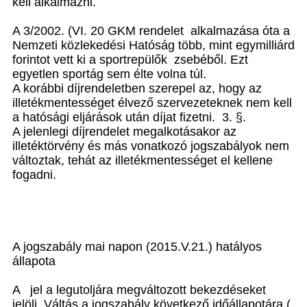
kell alkalmazni.
A 3/2002. (VI. 20 GKM rendelet alkalmazása óta a
Nemzeti közlekedési Hatóság több, mint egymilliárd
forintot vett ki a sportrepülők zsebéből. Ezt
egyetlen sportág sem élte volna túl.
A korábbi díjrendeletben szerepel az, hogy az
illetékmentességet élvező szervezeteknek nem kell
a hatósági eljárások után díjat fizetni. 3. §.
A jelenlegi díjrendelet megalkotásakor az
illetéktörvény és más vonatkozó jogszabályok nem
változtak, tehát az illetékmentességet el kellene
fogadni.
A jogszabály mai napon (2015.V.21.) hatályos
állapota
A jel a legutoljára megváltozott bekezdéseket
jelöli. Váltás a jogszabály következő időállapotára (