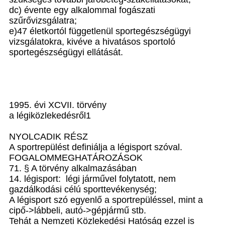
dc) évente egy alkalommal fogászati
szűrővizsgálatra;
e)47 életkortól függetlenül sportegészségügyi
vizsgálatokra, kivéve a hivatásos sportoló
sportegészségügyi ellátását.
1995. évi XCVII. törvény
a légiközlekedésről1
NYOLCADIK RÉSZ
A sportrepülést definiálja a légisport szóval.
FOGALOMMEGHATÁROZÁSOK
71. § A törvény alkalmazásában
14. légisport: légi járművel folytatott, nem
gazdálkodási célú sporttevékenység;
A légisport szó egyenlő a sportrepüléssel, mint a
cipő->lábbeli, autó->gépjármű stb.
Tehát a Nemzeti Közlekedési Hatóság ezzel is