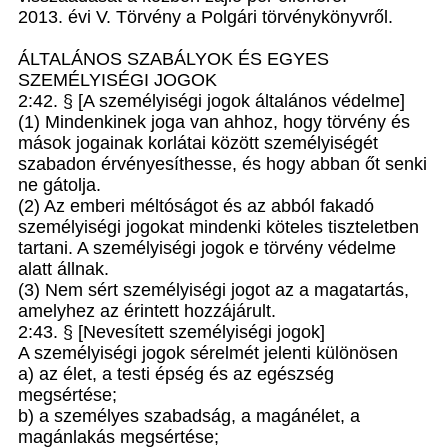
2013. évi V. Törvény a Polgári törvénykönyvről.
ÁLTALÁNOS SZABÁLYOK ÉS EGYES
SZEMÉLYISÉGI JOGOK
2:42. § [A személyiségi jogok általános védelme]
(1) Mindenkinek joga van ahhoz, hogy törvény és
mások jogainak korlátai között személyiségét
szabadon érvényesíthesse, és hogy abban őt senki
ne gátolja.
(2) Az emberi méltóságot és az abból fakadó
személyiségi jogokat mindenki köteles tiszteletben
tartani. A személyiségi jogok e törvény védelme
alatt állnak.
(3) Nem sért személyiségi jogot az a magatartás,
amelyhez az érintett hozzájárult.
2:43. § [Nevesített személyiségi jogok]
A személyiségi jogok sérelmét jelenti különösen
a) az élet, a testi épség és az egészség
megsértése;
b) a személyes szabadság, a magánélet, a
magánlakás megsértése;