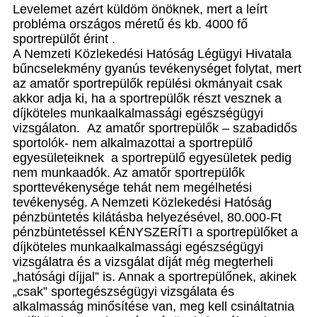
Levelemet azért küldöm önöknek, mert a leírt
probléma országos méretű és kb. 4000 fő
sportrepülőt érint .
A Nemzeti Közlekedési Hatóság Légügyi Hivatala
bűncselekmény gyanús tevékenységet folytat, mert
az amatőr sportrepülők repülési okmányait csak
akkor adja ki, ha a sportrepülők részt vesznek a
díjköteles munkaalkalmassági egészségügyi
vizsgálaton. Az amatőr sportrepülők – szabadidős
sportolók- nem alkalmazottai a sportrepülő
egyesületeiknek a sportrepülő egyesületek pedig
nem munkaadók. Az amatőr sportrepülők
sporttevékenysége tehát nem megélhetési
tevékenység. A Nemzeti Közlekedési Hatóság
pénzbüntetés kilátásba helyezésével, 80.000-Ft
pénzbüntetéssel KÉNYSZERÍTI a sportrepülőket a
díjköteles munkaalkalmassági egészségügyi
vizsgálatra és a vizsgálat díját még megterheli
„hatósági díjjal” is. Annak a sportrepülőnek, akinek
„csak” sportegészségügyi vizsgálata és
alkalmasság minősítése van, meg kell csináltatnia