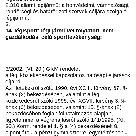
2.310 állami légijármű: a honvédelmi, vámhatósági,
rendőrségi és határőrizeti szervek céljára szolgáló
légijármű;
3.
14. légisport: légi járművel folytatott, nem
gazdálkodási célú sporttevékenység;
3/2002. (VI. 20.) GKM rendelet
a légi közlekedéssel kapcsolatos hatósági eljárások
díjairól
Az illetékekről szóló 1990. évi XCIII. törvény 67. §-
ának (2) bekezdésében, valamint a légi
közlekedésről szóló 1995. évi XCVII. törvény 3. §-
ának (3) bekezdésében, valamint 15. §-ának (2)
bekezdésében foglalt felhatalmazás alapján,
figyelemmel a végrehajtásról szóló 141/1995. (XI.
30.) Korm. rendelet 1. §-a (4) bekezdésének 9.
alpontjára - a pénzügyminiszterrel egyetértésben -