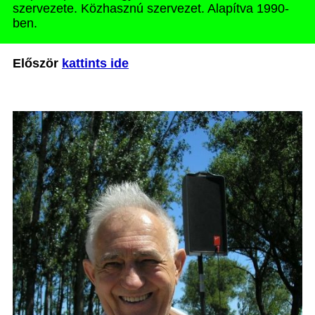
szervezete. Közhasznú szervezet. Alapítva 1990-
ben.
Először
kattints ide