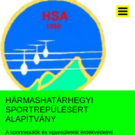
HÁRMASHATÁRHEGYI
SPORTREPÜLÉSÉRT
ALAPÍTVÁNY
A sportrepülők és egyesületeik érdekvédelmi