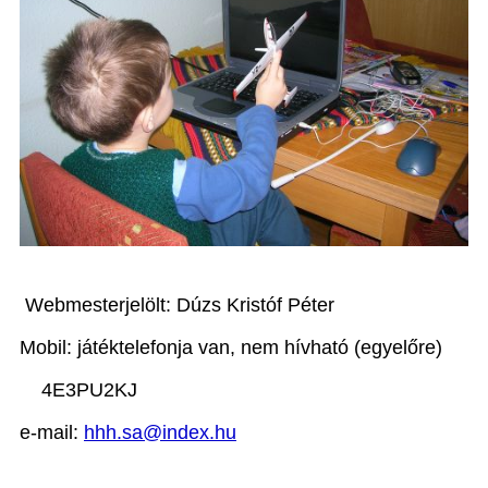
Webmesterjelölt: Dúzs Kristóf Péter
Mobil: játéktelefonja van, nem hívható (egyelőre)
4E3PU2KJ
e-mail:
hhh.sa@index.hu