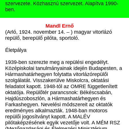
szervezete. Közhasznú szervezet. Alapítva 1990-
ben.
Mandl Ernő
(Arló, 1924. november 14. – ) magyar vitorlázó
repülő, berepülő pilóta, sportoló.
Életpálya
1939-ben szerezte meg a repülési engedélyt.
Középiskolai tanulmányainak idején Budapesten, a
Hármashatárhegyen folytatta vitorlázórepülői
szolgálatát. Visszakerülve Miskolcra, oktatási
feladatot kapott. 1948-tól az OMRE függetlenített
oktatója. Repülőtér parancsnok: Békéscsabán,
Hajdúszoboszlón, a Hármashatárhegyen és
Farkashegyen. Nevelési módszereit az oktatók
eredményes alkalmazták. 1948-ban motoros
repülői jogosítványt kapott. A MALÉV
pilótaképzésének egyik vezetője volt. A MÉM RSZ
(Mezőgazdasági és Élelmezési Minisztérium