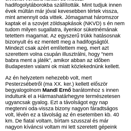
hadifogolytáborokba szállították. Mint tudjuk innen
évek múltán már jóval kevesebben tértek vissza,
mint amennyit oda vittek. Jómagamat háromszor
kaptak el a szovjet zöldsapkások (NKVD) s én nem
tudom milyen sugallatra, ilyenkor süketnémának
tetettem magamat. Az egyszerű trükk hatásosnak
bizonyult és ez mentett meg a hadifogságtól.
Mindezt csak azért említettem meg, mert azt
szerettem volna csupán illusztrálni, hogy "nem
babra ment a játék", amikor abban az időben
Budapesten valami ok miatt közlekednünk kellett.
Az én helyzetem nehezebb volt, mert
Pesterzsébetről (ma XX. ker.) kellett először
begyalogolnom
Mandl Ernő
barátomhoz s innen
indultunk el a Hármashatárhegyre természetesen
ugyancsak gyalog. Ezt a távolságot egy nap
megtenni oda-vissza bizony nagyon fáradtságos
volt, lévén ez a távolság az én esetemben kb. 40
km. De fiatal voltam, bírtam szusszal és már
nagyon kíváncsi voltam mi lett szeretett gépeink