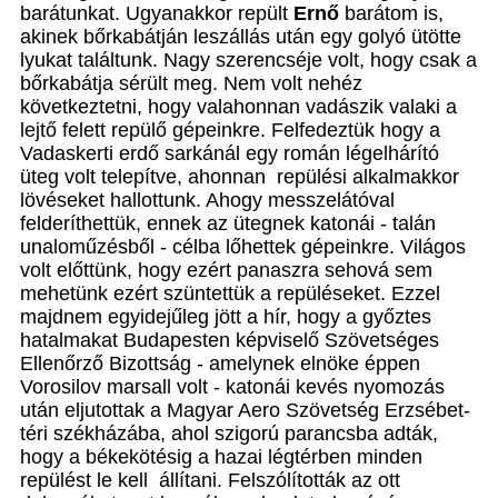
barátunkat. Ugyanakkor repült
Ernő
barátom is,
akinek bőrkabátján leszállás után egy golyó ütötte
lyukat találtunk. Nagy szerencséje volt, hogy csak a
bőrkabátja sérült meg. Nem volt nehéz
következtetni, hogy valahonnan vadászik valaki a
lejtő felett repülő gépeinkre. Felfedeztük hogy a
Vadaskerti erdő sarkánál egy román légelhárító
üteg volt telepítve, ahonnan repülési alkalmakkor
lövéseket hallottunk. Ahogy messzelátóval
felderíthettük, ennek az ütegnek katonái - talán
unaloműzésből - célba lőhettek gépeinkre. Világos
volt előttünk, hogy ezért panaszra sehová sem
mehetünk ezért szüntettük a repüléseket. Ezzel
majdnem egyidejűleg jött a hír, hogy a győztes
hatalmakat Budapesten képviselő Szövetséges
Ellenőrző Bizottság - amelynek elnöke éppen
Vorosilov marsall volt - katonái kevés nyomozás
után eljutottak a Magyar Aero Szövetség Erzsébet-
téri székházába, ahol szigorú parancsba adták,
hogy a békekötésig a hazai légtérben minden
repülést le kell állítani. Felszólították az ott