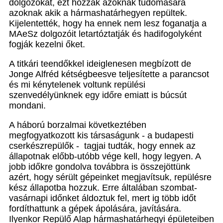
dolgozókat, ezt hozzák azoknak tudomására
azoknak akik a hármashatárhegyen repültek.
Kijelentették, hogy ha ennek nem lesz foganatja a
MAeSz dolgozóit letartóztatják és hadifogolyként
fogják kezelni őket.
A titkári teendőkkel ideiglenesen megbízott de
Jonge Alfréd kétségbeesve teljesítette a parancsot
és mi kénytelenek voltunk repülési
szenvedélyünknek egy időre emiatt is búcsút
mondani.
A háború borzalmai következtében
megfogyatkozott kis társaságunk - a budapesti
cserkészrepülők - tagjai tudták, hogy ennek az
állapotnak előbb-utóbb vége kell, hogy legyen. A
jobb időkre gondolva továbbra is összejöttünk
azért, hogy sérült gépeinket megjavítsuk, repülésre
kész állapotba hozzuk. Erre általában szombat-
vasárnapi időnket áldoztuk fel, mert ig több időt
fordíthattunk a gépek ápolására, javítására.
Ilyenkor Repülő Alap hármashatárhegyi épületeiben