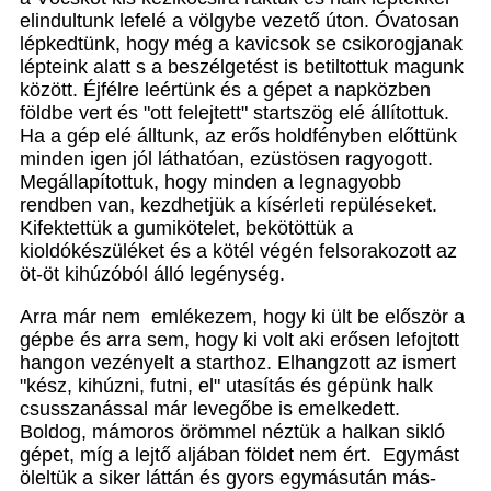
elindultunk lefelé a völgybe vezető úton. Óvatosan
lépkedtünk, hogy még a kavicsok se csikorogjanak
lépteink alatt s a beszélgetést is betiltottuk magunk
között. Éjfélre leértünk és a gépet a napközben
földbe vert és "ott felejtett" startszög elé állítottuk.
Ha a gép elé álltunk, az erős holdfényben előttünk
minden igen jól láthatóan, ezüstösen ragyogott.
Megállapítottuk, hogy minden a legnagyobb
rendben van, kezdhetjük a kísérleti repüléseket.
Kifektettük a gumikötelet, bekötöttük a
kioldókészüléket és a kötél végén felsorakozott az
öt-öt kihúzóból álló legénység.
Arra már nem emlékezem, hogy ki ült be először a
gépbe és arra sem, hogy ki volt aki erősen lefojtott
hangon vezényelt a starthoz. Elhangzott az ismert
"kész, kihúzni, futni, el" utasítás és gépünk halk
csusszanással már levegőbe is emelkedett.
Boldog, mámoros örömmel néztük a halkan sikló
gépet, míg a lejtő aljában földet nem ért. Egymást
öleltük a siker láttán és gyors egymásután más-