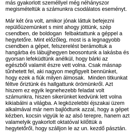
más gyakorlott személlyel még néhányszor
megismételtük a számunkra csodálatos eseményt.
Már két óra volt, amikor jónak láttuk befejezni
repülőüzemünket s mint ahogy jöttünk, szép
csendben, de boldogan felbaktattunk a géppel a
hegytetőre. Mint előzőleg, most is a legnagyobb
csendben a gépet, felszerelést berámoltuk a
hangárba és lábujjhegyen beosontunk a lakásba és
gyorsan lefeküdtünk anélkül, hogy bárki az
egészből valamit észre vett volna. Csak másnap
tűnhetett fel, aki nagyon megfigyelt bennünket,
hogy ezek a fiúk milyen álmosak. Minden titkunkat
féltve őriztünk és hallgattunk örömünkről. Azt
hiszem ez egyik legnehezebb feladat volt
számunkra, hiszen sikerünket kedvünk lett volna
kikiabálni a világba. A legközelebbi éjszakai üzem
alkalmával már nem bajlódtunk azzal, hogy a gépet
kézben, kocsin vigyük le az alsó terepre, hanem azt
valamelyik gyakorlott oktatóval kilőttük a
hegytetőről, hogy szálljon le az un. kezdő pásztán.