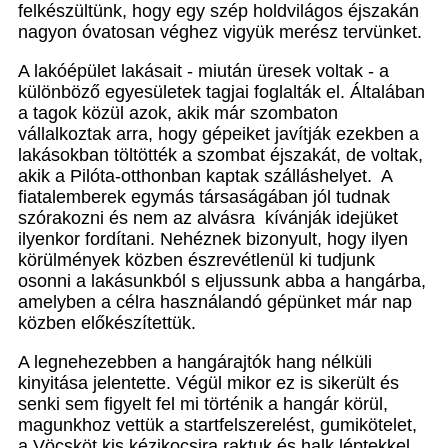
felkészültünk, hogy egy szép holdvilágos éjszakán
nagyon óvatosan véghez vigyük merész tervünket.
A lakóépület lakásait - miután üresek voltak - a
különböző egyesületek tagjai foglalták el. Általában
a tagok közül azok, akik már szombaton
vállalkoztak arra, hogy gépeiket javítják ezekben a
lakásokban töltötték a szombat éjszakát, de voltak,
akik a Pilóta-otthonban kaptak szálláshelyet. A
fiatalemberek egymás társaságában jól tudnak
szórakozni és nem az alvásra kívánják idejüket
ilyenkor fordítani. Nehéznek bizonyult, hogy ilyen
körülmények közben észrevétlenül ki tudjunk
osonni a lakásunkból s eljussunk abba a hangárba,
amelyben a célra használandó gépünket már nap
közben előkészítettük.
A legnehezebben a hangárajtók hang nélküli
kinyitása jelentette. Végül mikor ez is sikerült és
senki sem figyelt fel mi történik a hangár körül,
magunkhoz vettük a startfelszerelést, gumikötelet,
a Vöcsköt kis kézikocsira raktuk és halk léptekkel