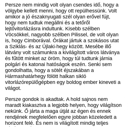
Persze nem mindig volt olyan csendes idő, hogy a
völgybe kellett menni, hogy ott repülhessünk. Volt
amikor a jó északnyugati szél olyan erővel fújt,
hogy nem tudtuk megállni és a tetőről
lejtővitorlázásra indultunk. Kisebb szélben
Vöcsökkel, nagyobb szélben Pilissel, de volt olyan
is, hogy Cimborával. Órákat jártuk a szokásos utat
a Sziklás- és az Újlaki-hegy között. Mesébe illő
látvány volt számunkra a kivilágított város látványa
és fűtött minket az öröm, hogy túl tudtunk járnia
polgári és katonai hatóságok eszén. Senki sem
gondolhatta, hogy a sötét éjszakában a
Hármashatárhegy fölött halkan sikló
vitorlázórepülőgépben egy boldog ember kineveti a
világot.
Persze gondok is akadtak. A hold sajnos nem
maradt kiakasztva a legjobb helyen, hogy világítson
nekünk. Ő járta a maga útját az égen és ennek
rendjének megfelelően egyre jobban közeledett a
horizont felé. És nem is világított mindig teljes