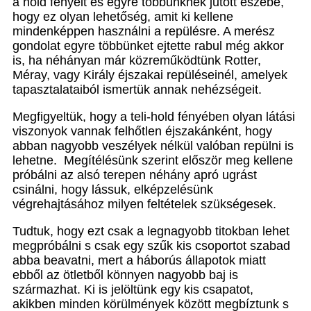
a hold fényeit és egyre többünknek jutott eszébe,
hogy ez olyan lehetőség, amit ki kellene
mindenképpen használni a repülésre. A merész
gondolat egyre többünket ejtette rabul még akkor
is, ha néhányan már közreműködtünk Rotter,
Méray, vagy Király éjszakai repüléseinél, amelyek
tapasztalataiból ismertük annak nehézségeit.
Megfigyeltük, hogy a teli-hold fényében olyan látási
viszonyok vannak felhőtlen éjszakánként, hogy
abban nagyobb veszélyek nélkül valóban repülni is
lehetne. Megítélésünk szerint először meg kellene
próbálni az alsó terepen néhány apró ugrást
csinálni, hogy lássuk, elképzelésünk
végrehajtásához milyen feltételek szükségesek.
Tudtuk, hogy ezt csak a legnagyobb titokban lehet
megpróbálni s csak egy szűk kis csoportot szabad
abba beavatni, mert a háborús állapotok miatt
ebből az ötletből könnyen nagyobb baj is
származhat. Ki is jelöltünk egy kis csapatot,
akikben minden körülmények között megbíztunk s