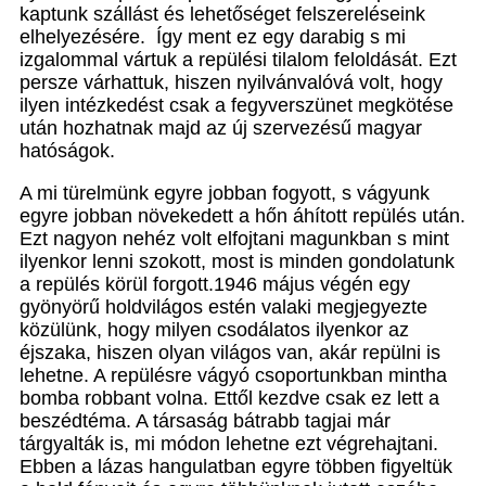
kaptunk szállást és lehetőséget felszereléseink
elhelyezésére. Így ment ez egy darabig s mi
izgalommal vártuk a repülési tilalom feloldását. Ezt
persze várhattuk, hiszen nyilvánvalóvá volt, hogy
ilyen intézkedést csak a fegyverszünet megkötése
után hozhatnak majd az új szervezésű magyar
hatóságok.
A mi türelmünk egyre jobban fogyott, s vágyunk
egyre jobban növekedett a hőn áhított repülés után.
Ezt nagyon nehéz volt elfojtani magunkban s mint
ilyenkor lenni szokott, most is minden gondolatunk
a repülés körül forgott.1946 május végén egy
gyönyörű holdvilágos estén valaki megjegyezte
közülünk, hogy milyen csodálatos ilyenkor az
éjszaka, hiszen olyan világos van, akár repülni is
lehetne. A repülésre vágyó csoportunkban mintha
bomba robbant volna. Ettől kezdve csak ez lett a
beszédtéma. A társaság bátrabb tagjai már
tárgyalták is, mi módon lehetne ezt végrehajtani.
Ebben a lázas hangulatban egyre többen figyeltük