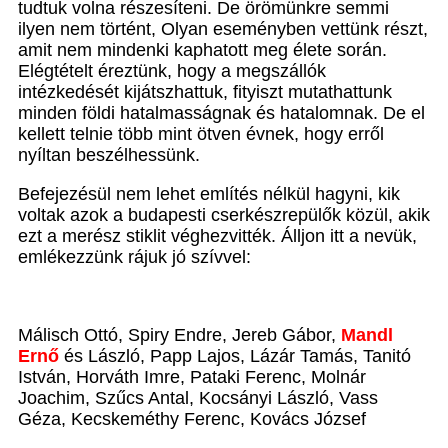
tudtuk volna részesíteni. De örömünkre semmi
ilyen nem történt, Olyan eseményben vettünk részt,
amit nem mindenki kaphatott meg élete során.
Elégtételt éreztünk, hogy a megszállók
intézkedését kijátszhattuk, fityiszt mutathattunk
minden földi hatalmasságnak és hatalomnak. De el
kellett telnie több mint ötven évnek, hogy erről
nyíltan beszélhessünk.
Befejezésül nem lehet említés nélkül hagyni, kik
voltak azok a budapesti cserkészrepülők közül, akik
ezt a merész stiklit véghezvitték. Álljon itt a nevük,
emlékezzünk rájuk jó szívvel:
Málisch Ottó, Spiry Endre, Jereb Gábor,
Mandl
Ernő
és László, Papp Lajos, Lázár Tamás, Tanitó
István, Horváth Imre, Pataki Ferenc, Molnár
Joachim, Szűcs Antal, Kocsányi László, Vass
Géza, Kecskeméthy Ferenc, Kovács József