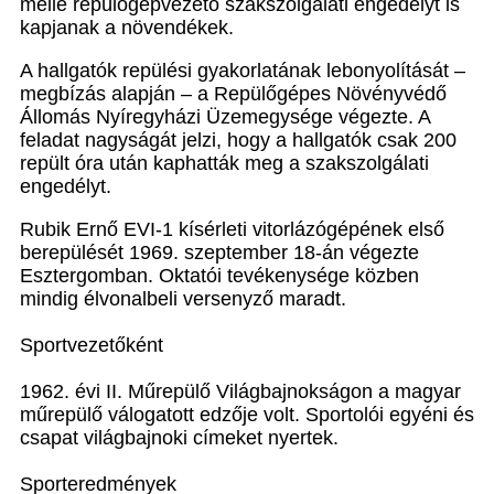
mellé repülőgépvezető szakszolgálati engedélyt is
kapjanak a növendékek.
A hallgatók repülési gyakorlatának lebonyolítását –
megbízás alapján – a Repülőgépes Növényvédő
Állomás Nyíregyházi Üzemegysége végezte. A
feladat nagyságát jelzi, hogy a hallgatók csak 200
repült óra után kaphatták meg a szakszolgálati
engedélyt.
Rubik Ernő EVI-1 kísérleti vitorlázógépének első
berepülését 1969. szeptember 18-án végezte
Esztergomban. Oktatói tevékenysége közben
mindig élvonalbeli versenyző maradt.
Sportvezetőként
1962. évi II. Műrepülő Világbajnokságon a magyar
műrepülő válogatott edzője volt. Sportolói egyéni és
csapat világbajnoki címeket nyertek.
Sporteredmények