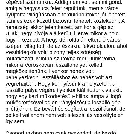
képével számunkra. Addig nem volt semmi gond,
amíg a hegycsúcs felett repültünk, mert a város
nyújtotta világításban a fordulópontokat jól lehetett
látni és ezek között biztosan lehetett közlekedni. A
nehézség akkor jelentkezett, amikor a gép az
Újlaki-hegy nívója alá került, illetve mikor a hold
fogyni kezdett. A hegy déli oldalán elterülő város
szépen világított, de az északra fekvő oldalon, ahol
Pesthidegkút volt, bizony teljes sötétség
mutatkozott. Mintha szurokba merültünk volna,
mikor a Vöröskővári leszállóhelyet kellett
megközelítenünk. Ilyenkor nehéz volt
behelyezkedni leszálláshoz és nehéz volt azt
végrehajtani. Hogy könnyítsünk a helyzeten, a
leszálló pálya végére ilyenkor kiállítottunk valakit,
hogy egy kézi működtetésű Philips lámpa villogó
működtetésével adjon irányjelzést a leszálló gép
pilótájának. Ez bevált és segített a leszállásnál, de
be kell vallanom nem volt a leszállás veszélytelen
így sem.
Csoportunkban nem csak gyakorlott, de kezdő