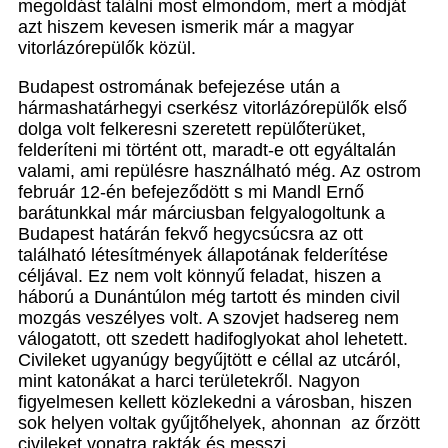
megoldást találni most elmondom, mert a módját
azt hiszem kevesen ismerik már a magyar
vitorlázórepülők közül.
Budapest ostromának befejezése után a
hármashatárhegyi cserkész vitorlázórepülők első
dolga volt felkeresni szeretett repülőterüket,
felderíteni mi történt ott, maradt-e ott egyáltalán
valami, ami repülésre használható még. Az ostrom
február 12-én befejeződött s mi Mandl Ernő
barátunkkal már márciusban felgyalogoltunk a
Budapest határán fekvő hegycsúcsra az ott
található létesítmények állapotának felderítése
céljával. Ez nem volt könnyű feladat, hiszen a
háború a Dunántúlon még tartott és minden civil
mozgás veszélyes volt. A szovjet hadsereg nem
válogatott, ott szedett hadifoglyokat ahol lehetett.
Civileket ugyanúgy begyűjtött e céllal az utcáról,
mint katonákat a harci területekről. Nagyon
figyelmesen kellett közlekedni a városban, hiszen
sok helyen voltak gyűjtőhelyek, ahonnan az őrzött
civileket vonatra rakták és messzi