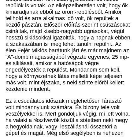
repülők is voltak. Az elképzelhetetlen volt, hogy ők
kimaradjanak ebből az öröm-repülésből. Amikor
telihold és arra alkalmas idő volt, ők repültek a
kezdő pásztán. Először előírás szerint csúszásokat
csináltak, majd kisebb-nagyobb ugrásokat, végül
hosszú siklásokkal igazolták, hogy a napnak ebben
a szakaszában is meg lehet tanulni repülni.. Az
élen Fejér Miklós barátunk járt és már majdnem az
"A"-domb magasságából végezte egyenes, 25 mp-
es siklásait, amikor a hatóságok végre
engedélyezték a repülést. Mondanom sem kell,
hogy a környezetnek látás melletti képe teljesen
más volt, mint éjszaka, s neki szinte előröl kellett
kezdenie mindent.
Ez a csodálatos időszak meglehetősen fárasztó
volt mindannyiunk számára. És bizony tele volt
veszélyekkel is. Mert gondoljuk végig, mi lett volna,
ha valaki a résztvevők közül a sötétben neki megy
a hegyoldalnak, vagy leszállásnál összetöri a
gépet és magát. Még első segélyben is nehezen