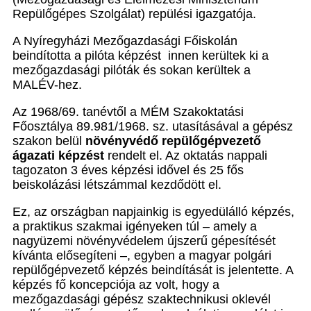
Repülőgépes Szolgálat) repülési igazgatója.
A Nyíregyházi Mezőgazdasági Főiskolán
beindította a pilóta képzést innen kerültek ki a
mezőgazdasági pilóták és sokan kerültek a
MALÉV-hez.
Az 1968/69. tanévtől a MÉM Szakoktatási
Főosztálya 89.981/1968. sz. utasításával a gépész
szakon belül
növényvédő repülőgépvezető
ágazati képzést
rendelt el. Az oktatás nappali
tagozaton 3 éves képzési idővel és 25 fős
beiskolázási létszámmal kezdődött el.
Ez, az országban napjainkig is egyedülálló képzés,
a praktikus szakmai igényeken túl – amely a
nagyüzemi növényvédelem újszerű gépesítését
kívánta elősegíteni –, egyben a magyar polgári
repülőgépvezető képzés beindítását is jelentette. A
képzés fő koncepciója az volt, hogy a
mezőgazdasági gépész szaktechnikusi oklevél