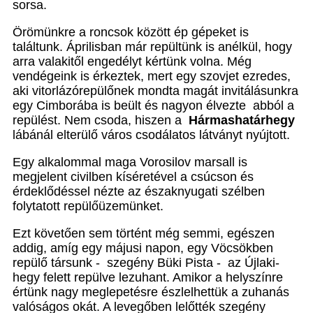
sorsa.
Örömünkre a roncsok között ép gépeket is
találtunk. Áprilisban már repültünk is anélkül, hogy
arra valakitől engedélyt kértünk volna. Még
vendégeink is érkeztek, mert egy szovjet ezredes,
aki vitorlázórepülőnek mondta magát invitálásunkra
egy Cimborába is beült és nagyon élvezte abból a
repülést. Nem csoda, hiszen a
Hármashatárhegy
lábánál elterülő város csodálatos látványt nyújtott.
Egy alkalommal maga Vorosilov marsall is
megjelent civilben kíséretével a csúcson és
érdeklődéssel nézte az északnyugati szélben
folytatott repülőüzemünket.
Ezt követően sem történt még semmi, egészen
addig, amíg egy májusi napon, egy Vöcsökben
repülő társunk - szegény Büki Pista - az Újlaki-
hegy felett repülve lezuhant. Amikor a helyszínre
értünk nagy meglepetésre észlelhettük a zuhanás
valóságos okát. A levegőben lelőtték szegény