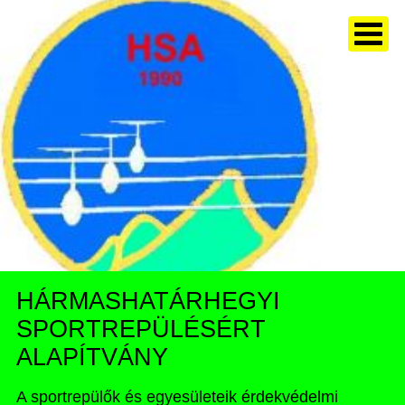
HÁRMASHATÁRHEGYI
SPORTREPÜLÉSÉRT
ALAPÍTVÁNY
A sportrepülők és egyesületeik érdekvédelmi