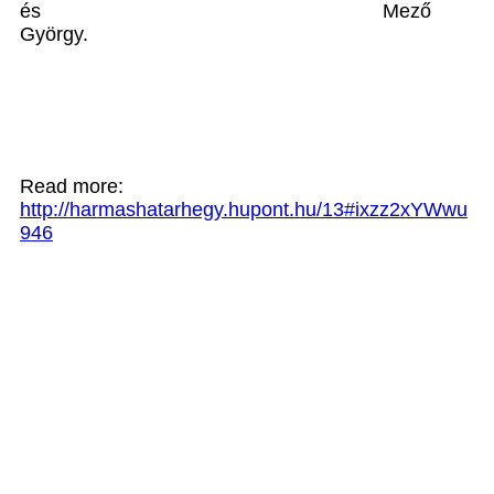
és
Mező
György.
Read more:
http://harmashatarhegy.hupont.hu/13#ixzz2xYWwu
946