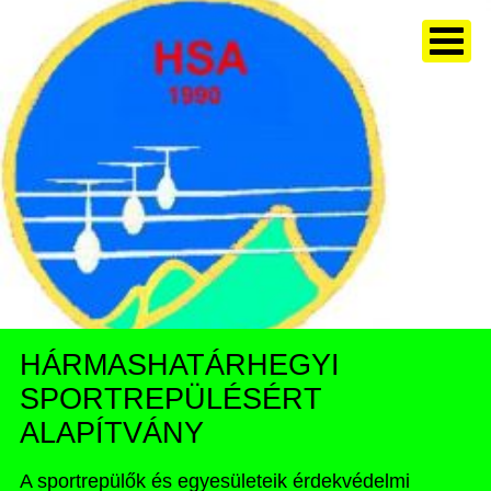
HÁRMASHATÁRHEGYI
SPORTREPÜLÉSÉRT
ALAPÍTVÁNY
A sportrepülők és egyesületeik érdekvédelmi