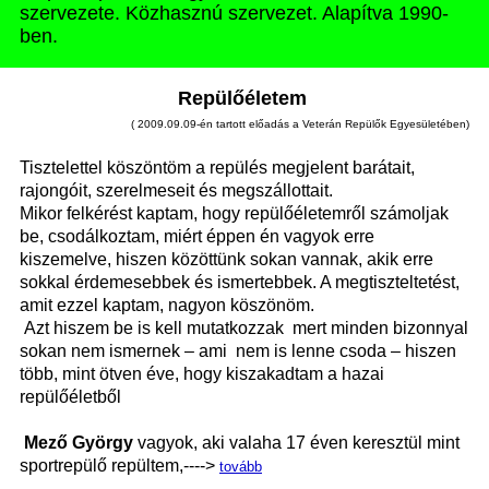
szervezete. Közhasznú szervezet. Alapítva 1990-
ben.
Repülőéletem
( 2009.09.09-én tartott előadás a Veterán Repülők Egyesületében)
Tisztelettel köszöntöm a repülés megjelent barátait,
rajongóit, szerelmeseit és megszállottait.
Mikor felkérést kaptam, hogy repülőéletemről számoljak
be, csodálkoztam, miért éppen én vagyok erre
kiszemelve, hiszen közöttünk sokan vannak, akik erre
sokkal érdemesebbek és ismertebbek. A megtiszteltetést,
amit ezzel kaptam, nagyon köszönöm.
Azt hiszem be is kell mutatkozzak mert minden bizonnyal
sokan nem ismernek – ami nem is lenne csoda – hiszen
több, mint ötven éve, hogy kiszakadtam a hazai
repülőéletből
Mező György
vagyok, aki valaha 17 éven keresztül mint
sportrepülő repültem,---->
tovább